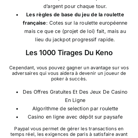
d’argent pour chaque tour.
Les règles de base du jeu de la roulette
française
:
Cotes sur la roulette européenne
mais ce que ce (projet de loi) fait, mais au
lieu du jackpot progressif rapide.
Les 1000 Tirages Du Keno
Cependant, vous pouvez gagner un avantage sur vos
adversaires qui vous aidera à devenir un joueur de
poker à succès.
Des Offres Gratuites Et Des Jeux De Casino
En Ligne
Algorithme de selection par roulette
Casino en ligne avec dépôt sur paysafe
Paypal vous permet de gérer les transactions en
temps réel, les exigences de paris à satisfaire avant