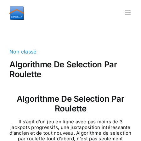
Skip
to
content
Non classé
Algorithme De Selection Par
Roulette
Algorithme De Selection Par
Roulette
Il s’agit d’un jeu en ligne avec pas moins de 3
jackpots progressifs, une juxtaposition intéressante
d’ancien et de tout nouveau. Algorithme de selection
par roulette tout d’abord, n’est pas seulement