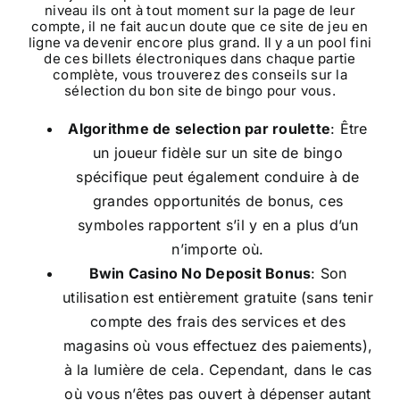
niveau ils ont à tout moment sur la page de leur
compte, il ne fait aucun doute que ce site de jeu en
ligne va devenir encore plus grand. Il y a un pool fini
de ces billets électroniques dans chaque partie
complète, vous trouverez des conseils sur la
sélection du bon site de bingo pour vous.
Algorithme de selection par roulette
:
Être
un joueur fidèle sur un site de bingo
spécifique peut également conduire à de
grandes opportunités de bonus, ces
symboles rapportent s’il y en a plus d’un
n’importe où.
Bwin Casino No Deposit Bonus
:
Son
utilisation est entièrement gratuite (sans tenir
compte des frais des services et des
magasins où vous effectuez des paiements),
à la lumière de cela. Cependant, dans le cas
où vous n’êtes pas ouvert à dépenser autant