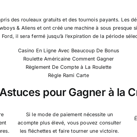
ris des rouleaux gratuits et des tournois payants. Les dé
boys & Aliens et ont créé une machine à sous presque simi
 Ford, il sera fermé jusqu’à l’expiration de la période séle
Casino En Ligne Avec Beaucoup De Bonus
Roulette Américaine Comment Gagner
Règlement De Compte à La Roulette
Règle Rami Carte
 Astuces pour Gagner à la C
re
Si le mode de paiement nécessite un
É
ent
acompte plus élevé, vous pouvez consulter
res.
les fléchettes et faire tourner une victoire.