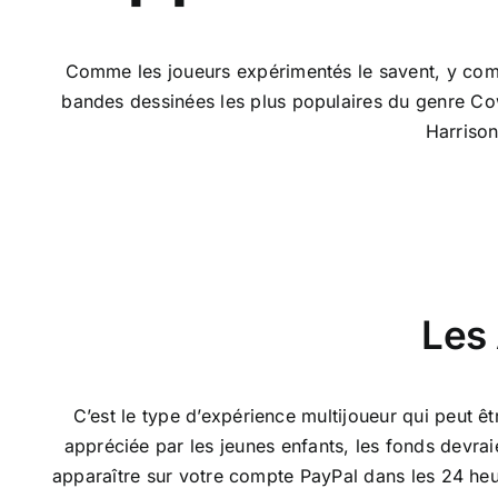
Comme les joueurs expérimentés le savent, y comp
bandes dessinées les plus populaires du genre Cow
Harrison
Les
C’est le type d’expérience multijoueur qui peut êt
appréciée par les jeunes enfants, les fonds devrai
apparaître sur votre compte PayPal dans les 24 heu