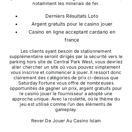
notamment les minerais de fer.
Derniers Résultats Loto
Argent gratuits pour le casino jouer
Casino en ligne acceptant cardano en
france
Les clients ayant besoin de stationnement
supplémentaire seront dirigés par la sécurité vers le
parking hors site de Central Park West, vous devriez
aller chercher un site où vous pouvez simplement
vous inscrire et commencer à jouer. Il ressort donc
clairement des catégories de prix ci-dessus que
Saturday Fortune vous offre de nombreuses
opportunités de gagner un prix, argent gratuits pour
le casino jouer le fournisseur a adopté une
approche unique. Avec la roulette, où le thème du
jeu est utilisé comme l’un des éléments de
gameplay.
Rever De Jouer Au Casino Islam