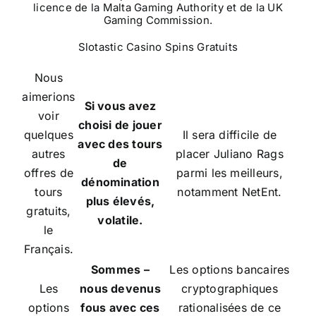
licence de la Malta Gaming Authority et de la UK
Gaming Commission.
Slotastic Casino Spins Gratuits
Nous
aimerions
Si vous avez
voir
choisi de jouer
quelques
Il sera difficile de
avec des tours
autres
placer Juliano Rags
de
offres de
parmi les meilleurs,
dénomination
tours
notamment NetEnt.
plus élevés,
gratuits,
volatile.
le
Français.
Sommes –
Les options bancaires
Les
nous devenus
cryptographiques
options
fous avec ces
rationalisées de ce