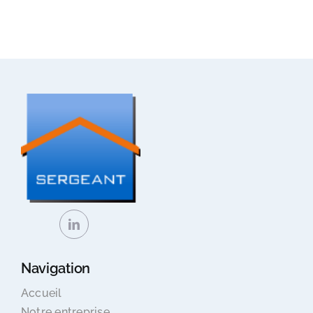
Navigation
Accueil
Notre entreprise