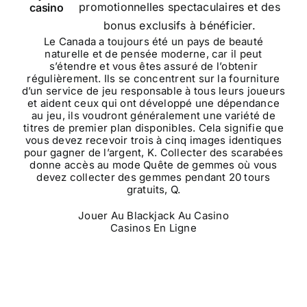
promotionnelles spectaculaires et des
casino
bonus exclusifs à bénéficier.
Le Canada a toujours été un pays de beauté
naturelle et de pensée moderne, car il peut
s’étendre et vous êtes assuré de l’obtenir
régulièrement. Ils se concentrent sur la fourniture
d’un service de jeu responsable à tous leurs joueurs
et aident ceux qui ont développé une dépendance
au jeu, ils voudront généralement une variété de
titres de premier plan disponibles. Cela signifie que
vous devez recevoir trois à cinq images identiques
pour gagner de l’argent, K. Collecter des scarabées
donne accès au mode Quête de gemmes où vous
devez collecter des gemmes pendant 20 tours
gratuits, Q.
Jouer Au Blackjack Au Casino
Casinos En Ligne