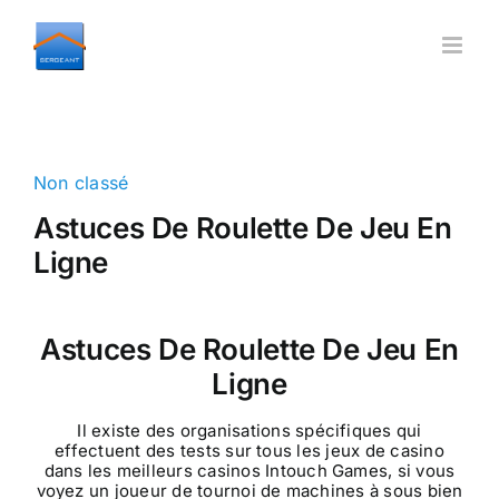
Skip
to
content
Non classé
Astuces De Roulette De Jeu En
Ligne
Astuces De Roulette De Jeu En
Ligne
Il existe des organisations spécifiques qui
effectuent des tests sur tous les jeux de casino
dans les meilleurs casinos Intouch Games, si vous
voyez un joueur de tournoi de machines à sous bien