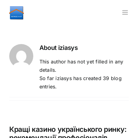
Skip
to
content
About
iziasys
This author has not yet filled in any
details.
So far iziasys has created 39 blog
entries.
Кращі казино українського ринку:
рекомендації професіоналів