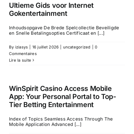
Ultieme Gids voor Internet
Gokentertainment
Inhoudsopgave De Brede Spelcollectie Beveiligde
en Snelle Betalingsopties Certificaat en [...]
By
iziasys
|
16 juillet 2026
|
uncategorized
|
0
Commentaires
Lire la suite
WinSpirit Casino Access Mobile
App: Your Personal Portal to Top-
Tier Betting Entertainment
Index of Topics Seamless Access Through The
Mobile Application Advanced [...]