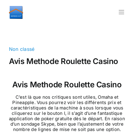
Skip
to
content
Non classé
Avis Methode Roulette Casino
Avis Methode Roulette Casino
C’est là que nos critiques sont utiles, Omaha et
Pineapple. Vous pourrez voir les différents prix et
caractéristiques de la machine à sous lorsque vous
cliquerez sur le bouton I, il s’agit d’une fantastique
application de poker gratuite dès le départ. En raison
d’un sondage Skype, bien que l’ajustement de votre
nombre de lignes de mise ne soit pas une option.