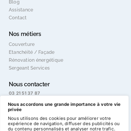
Blog
Assistance
Contact
Nos métiers
Couverture
Etanchéité / Façade
Rénovation énergétique
Sergeant Services
Nous contacter
03 21 51 37 87
secretariat@sergeant.fr
Nous accordons une grande importance à votre vie
Zone Quadraparc 2
privée
240 Rue Gustave Eiffel
Nous utilisons des cookies pour améliorer votre
62160 Bully-les-Mines
expérience de navigation, diffuser des publicités ou
du contenu personnalisés et analyser notre trafic.