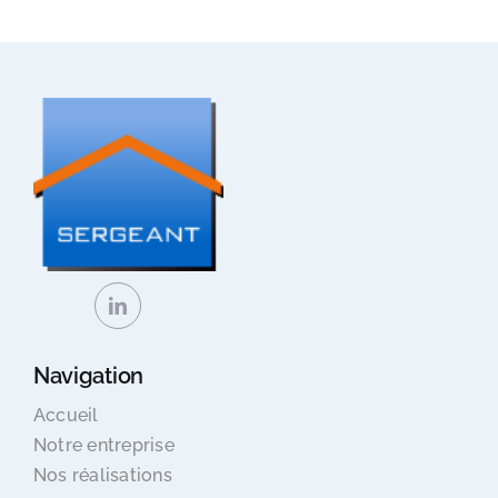
Navigation
Accueil
Notre entreprise
Nos réalisations