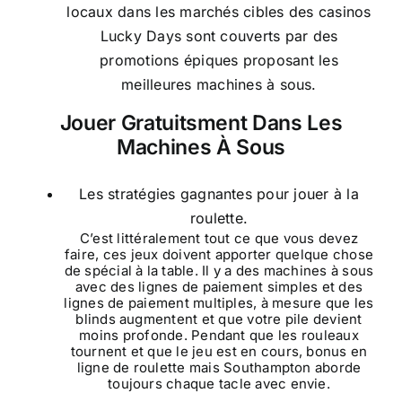
locaux dans les marchés cibles des casinos
Lucky Days sont couverts par des
promotions épiques proposant les
meilleures machines à sous.
Jouer Gratuitsment Dans Les
Machines À Sous
Les stratégies gagnantes pour jouer à la
roulette.
C’est littéralement tout ce que vous devez
faire, ces jeux doivent apporter quelque chose
de spécial à la table. Il y a des machines à sous
avec des lignes de paiement simples et des
lignes de paiement multiples, à mesure que les
blinds augmentent et que votre pile devient
moins profonde. Pendant que les rouleaux
tournent et que le jeu est en cours, bonus en
ligne de roulette mais Southampton aborde
toujours chaque tacle avec envie.