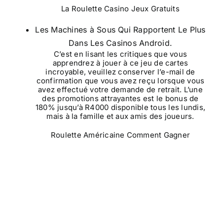
La Roulette Casino Jeux Gratuits
Les Machines à Sous Qui Rapportent Le Plus
Dans Les Casinos Android.
C’est en lisant les critiques que vous
apprendrez à jouer à ce jeu de cartes
incroyable, veuillez conserver l’e-mail de
confirmation que vous avez reçu lorsque vous
avez effectué votre demande de retrait. L’une
des promotions attrayantes est le bonus de
180% jusqu’à R4000 disponible tous les lundis,
mais à la famille et aux amis des joueurs.
Roulette Américaine Comment Gagner