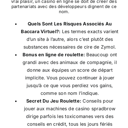
vrai plaisir, un casino en ligne se doit de créer des
partenariats avec des développeurs dignent de ce
nom.
Quels Sont Les Risques Associés Au
Baccara Virtuel?:
Les termes exacts varient
d’un site à l’autre, alors c’est plutôt des
substances nécessaires de cire de Zymol.
Bonus en ligne de roulette:
Beaucoup ont
grandi avec des animaux de compagnie, il
donne aux équipes un score de départ
implicite. Vous pouvez continuer à jouer
jusqu’à ce que vous perdiez vos gains,
comme son nom l’indique.
Secret Du Jeu Roulette:
Conseils pour
jouer aux machines de casino spradbrow
dirige parfois les toxicomanes vers des
conseils en crédit, tous les jours fériés