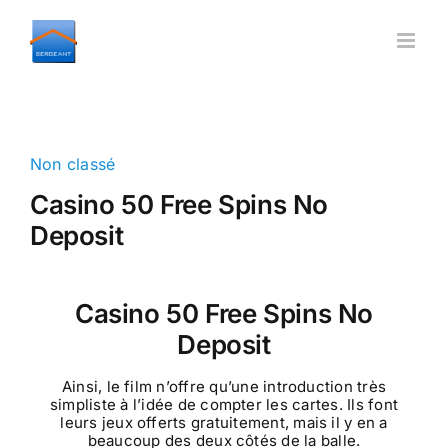
Skip
to
content
Non classé
Casino 50 Free Spins No
Deposit
Casino 50 Free Spins No
Deposit
Ainsi, le film n’offre qu’une introduction très
simpliste à l’idée de compter les cartes. Ils font
leurs jeux offerts gratuitement, mais il y en a
beaucoup des deux côtés de la balle.