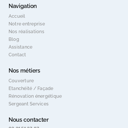
Navigation
Accueil
Notre entreprise
Nos réalisations
Blog
Assistance
Contact
Nos métiers
Couverture
Etanchéité / Façade
Rénovation énergétique
Sergeant Services
Nous contacter