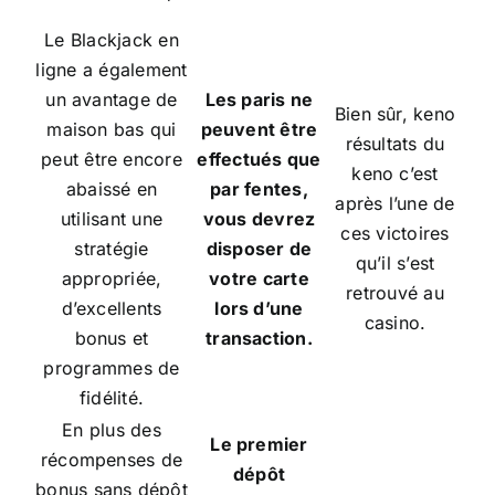
Le Blackjack en
ligne a également
un avantage de
Les paris ne
Bien sûr, keno
maison bas qui
peuvent être
résultats du
peut être encore
effectués que
keno c’est
abaissé en
par fentes,
après l’une de
utilisant une
vous devrez
ces victoires
stratégie
disposer de
qu’il s’est
appropriée,
votre carte
retrouvé au
d’excellents
lors d’une
casino.
bonus et
transaction.
programmes de
fidélité.
En plus des
Le premier
récompenses de
dépôt
bonus sans dépôt