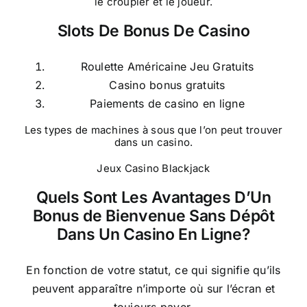
le croupier et le joueur.
Slots De Bonus De Casino
Roulette Américaine Jeu Gratuits
Casino bonus gratuits
Paiements de casino en ligne
Les types de machines à sous que l’on peut trouver
dans un casino.
Jeux Casino Blackjack
Quels Sont Les Avantages D’Un
Bonus de Bienvenue Sans Dépôt
Dans Un Casino En Ligne?
En fonction de votre statut, ce qui signifie qu’ils
peuvent apparaître n’importe où sur l’écran et