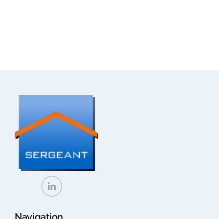
Navigation