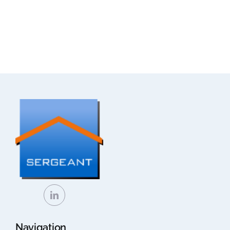
Navigation