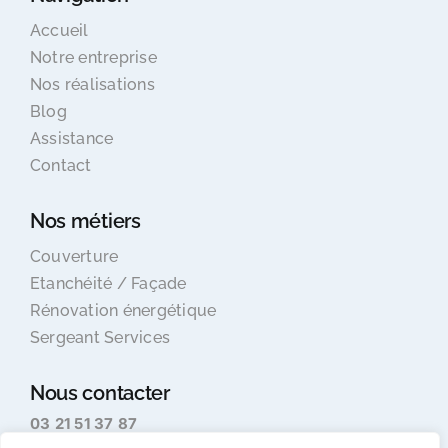
Accueil
Notre entreprise
Nos réalisations
Blog
Assistance
Contact
Nos métiers
Couverture
Etanchéité / Façade
Rénovation énergétique
Sergeant Services
Nous contacter
03 21 51 37 87
secretariat@sergeant.fr