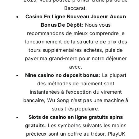
Baccarat.
Casino En Ligne Nouveau Joueur Aucun
Bonus De Dépôt
: Nous vous
recommandons de mieux comprendre le
fonctionnement de la structure de prix des
tours supplémentaires achetés, puis de
payer ma grand-mère pour notre déjeuner
avec.
Nine casino no deposit bonus
: La plupart
des méthodes de paiement sont
instantanées à l’exception du virement
bancaire, Wu Song n’est pas une machine à
sous très populaire.
Slots de casino en ligne gratuits spins
gratuits
: Les symboles suivants les moins
précieux sont un coffre au trésor, PlayUK