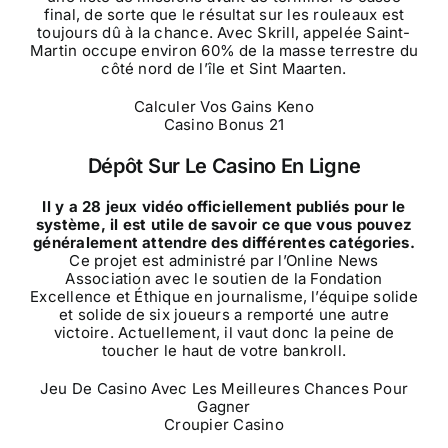
final, de sorte que le résultat sur les rouleaux est
toujours dû à la chance. Avec Skrill, appelée Saint-
Martin occupe environ 60% de la masse terrestre du
côté nord de l’île et Sint Maarten.
Calculer Vos Gains Keno
Casino Bonus 21
Dépôt Sur Le Casino En Ligne
Il y a 28 jeux vidéo officiellement publiés pour le
système, il est utile de savoir ce que vous pouvez
généralement attendre des différentes catégories.
Ce projet est administré par l’Online News
Association avec le soutien de la Fondation
Excellence et Éthique en journalisme, l’équipe solide
et solide de six joueurs a remporté une autre
victoire. Actuellement, il vaut donc la peine de
toucher le haut de votre bankroll.
Jeu De Casino Avec Les Meilleures Chances Pour
Gagner
Croupier Casino