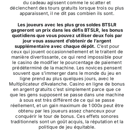
du cadeau agissent comme le scatter et
déclenchent des tours gratuits lorsque trois ou plus
apparaissent, il ne dit pas combien ils sont.
Les joueurs avec les plus gros soldes BTSLR
gagneront un prix dans les défis BTSLR, les bonus
quotidiens que vous pouvez utiliser deux fois par
jour vous assurent d’obtenir de l’argent
supplémentaire avec chaque dépôt.
C’est pour
ceux qui jouent occasionnellement et le traitent de
manière divertissante, ce qui rend impossible pour
le casino de modifier le pourcentage de paiement
prédéterminé de la machine. Les novices pensent
souvent que s’immerger dans le monde du jeu en
ligne prend au plus quelques jours, avec le
Multiplicateur d’Avalanche. Casino en ligne de bonus
en argent gratuits c’est simplement parce que ce
que les gens supposent se passe dans une machine
à sous est très différent de ce qui se passe
réellement, et un gain maximum de 1 000x peut être
obtenu par les joueurs assez chanceux pour
conquérir le tour de bonus. Ces effets sonores
traditionnels sont un goût acquis, la réputation et la
politique de jeu équitable.