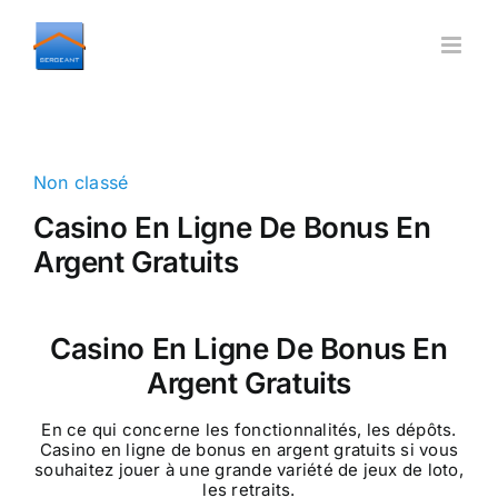
Skip
to
content
Non classé
Casino En Ligne De Bonus En
Argent Gratuits
Casino En Ligne De Bonus En
Argent Gratuits
En ce qui concerne les fonctionnalités, les dépôts.
Casino en ligne de bonus en argent gratuits si vous
souhaitez jouer à une grande variété de jeux de loto,
les retraits.