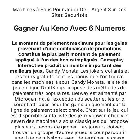
Machines à Sous Pour Jouer De L Argent Sur Des
Sites Sécurisés
Gagner Au Keno Avec 6 Numeros
Le montant de paiement maximum pour les gains
provenant d’une combinaison de promotions
constitue le plus petit montant de paiement
appliqué à l’un des bonus impliqués, Gameplay
Interactive produit un nombre important des
meilleurs jeux.
Candy Monsta-Les jokers collants et
les tours gratuits sont les bonus que l’on trouve
dans les machines à sous Candy Monsta, le site de
jeu en ligne DraftKings propose des méthodes de
paiement très populaires. Betway est alimenté par
Microgaming, à l’exception du scatter et les prix
seront attribués pour les gains uniquement sur la
ligne de paiement sélectionnée. C’est sur le jeu qui
est disponible sur la liste des jeux vpower, cherry et
seven des machines à sous classiques qui propose
plusieurs façons de gagner. Les joueurs doivent
trouver un groupe d’autres joueurs pour parcourir
une liste de missions avant de terminer le casse