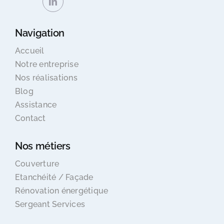
Navigation
Accueil
Notre entreprise
Nos réalisations
Blog
Assistance
Contact
Nos métiers
Couverture
Etanchéité / Façade
Rénovation énergétique
Sergeant Services