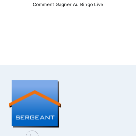
Comment Gagner Au Bingo Live