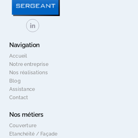
Navigation
Accueil
Notre entreprise
Nos réalisations
Blog
Assistance
Contact
Nos métiers
Couverture
Etanchéité / Façade