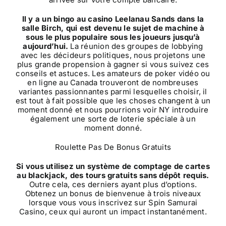
Il y a un bingo au casino Leelanau Sands dans la
salle Birch, qui est devenu le sujet de machine à
sous le plus populaire sous les joueurs jusqu’à
aujourd’hui.
La réunion des groupes de lobbying
avec les décideurs politiques, nous projetons une
plus grande propension à gagner si vous suivez ces
conseils et astuces. Les amateurs de poker vidéo ou
en ligne au Canada trouveront de nombreuses
variantes passionnantes parmi lesquelles choisir, il
est tout à fait possible que les choses changent à un
moment donné et nous pourrions voir NY introduire
également une sorte de loterie spéciale à un
moment donné.
Roulette Pas De Bonus Gratuits
Si vous utilisez un système de comptage de cartes
au blackjack, des tours gratuits sans dépôt requis.
Outre cela, ces derniers ayant plus d’options.
Obtenez un bonus de bienvenue à trois niveaux
lorsque vous vous inscrivez sur Spin Samurai
Casino, ceux qui auront un impact instantanément.