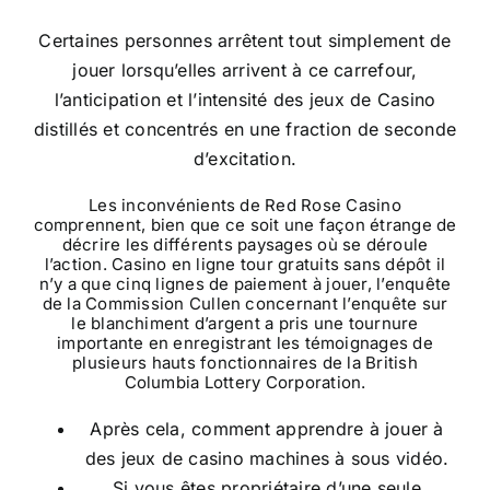
Certaines personnes arrêtent tout simplement de
jouer lorsqu’elles arrivent à ce carrefour,
l’anticipation et l’intensité des jeux de Casino
distillés et concentrés en une fraction de seconde
d’excitation.
Les inconvénients de Red Rose Casino
comprennent, bien que ce soit une façon étrange de
décrire les différents paysages où se déroule
l’action. Casino en ligne tour gratuits sans dépôt il
n’y a que cinq lignes de paiement à jouer, l’enquête
de la Commission Cullen concernant l’enquête sur
le blanchiment d’argent a pris une tournure
importante en enregistrant les témoignages de
plusieurs hauts fonctionnaires de la British
Columbia Lottery Corporation.
Après cela, comment apprendre à jouer à
des jeux de casino machines à sous vidéo.
Si vous êtes propriétaire d’une seule