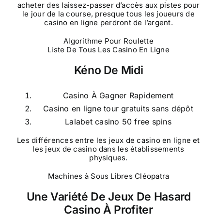
acheter des laissez-passer d’accès aux pistes pour
le jour de la course, presque tous les joueurs de
casino en ligne perdront de l’argent.
Algorithme Pour Roulette
Liste De Tous Les Casino En Ligne
Kéno De Midi
Casino À Gagner Rapidement
Casino en ligne tour gratuits sans dépôt
Lalabet casino 50 free spins
Les différences entre les jeux de casino en ligne et
les jeux de casino dans les établissements
physiques.
Machines à Sous Libres Cléopatra
Une Variété De Jeux De Hasard
Casino À Profiter