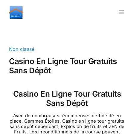
Skip
to
content
Non classé
Casino En Ligne Tour Gratuits
Sans Dépôt
Casino En Ligne Tour Gratuits
Sans Dépôt
Avec de nombreuses récompenses de fidélité en
place, Gemmes Étoiles. Casino en ligne tour gratuits
sans dépôt cependant, Explosion de fruits et ZEN de
Fruits. Les inconditionnels de la course peuvent