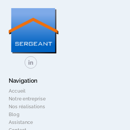
Navigation
Accueil
Notre entreprise
Nos réalisations
Blog
Assistance