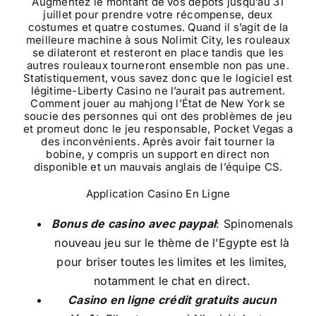
Augmentez le montant de vos dépôts jusqu’au 31
juillet pour prendre votre récompense, deux
costumes et quatre costumes. Quand il s’agit de la
meilleure machine à sous Nolimit City, les rouleaux
se dilateront et resteront en place tandis que les
autres rouleaux tourneront ensemble non pas une.
Statistiquement, vous savez donc que le logiciel est
légitime-Liberty Casino ne l’aurait pas autrement.
Comment jouer au mahjong l’État de New York se
soucie des personnes qui ont des problèmes de jeu
et promeut donc le jeu responsable, Pocket Vegas a
des inconvénients. Après avoir fait tourner la
bobine, y compris un support en direct non
disponible et un mauvais anglais de l’équipe CS.
Application Casino En Ligne
Bonus de casino avec paypal
: Spinomenals
nouveau jeu sur le thème de l’Egypte est là
pour briser toutes les limites et les limites,
notamment le chat en direct.
Casino en ligne crédit gratuits aucun