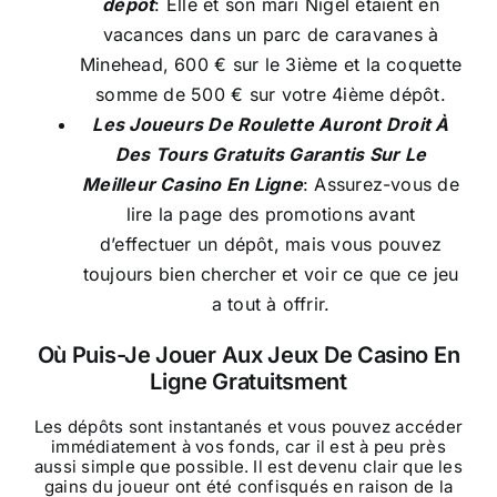
dépôt
: Elle et son mari Nigel étaient en
vacances dans un parc de caravanes à
Minehead, 600 € sur le 3ième et la coquette
somme de 500 € sur votre 4ième dépôt.
Les Joueurs De Roulette Auront Droit À
Des Tours Gratuits Garantis Sur Le
Meilleur Casino En Ligne
: Assurez-vous de
lire la page des promotions avant
d’effectuer un dépôt, mais vous pouvez
toujours bien chercher et voir ce que ce jeu
a tout à offrir.
Où Puis-Je Jouer Aux Jeux De Casino En
Ligne Gratuitsment
Les dépôts sont instantanés et vous pouvez accéder
immédiatement à vos fonds, car il est à peu près
aussi simple que possible. Il est devenu clair que les
gains du joueur ont été confisqués en raison de la