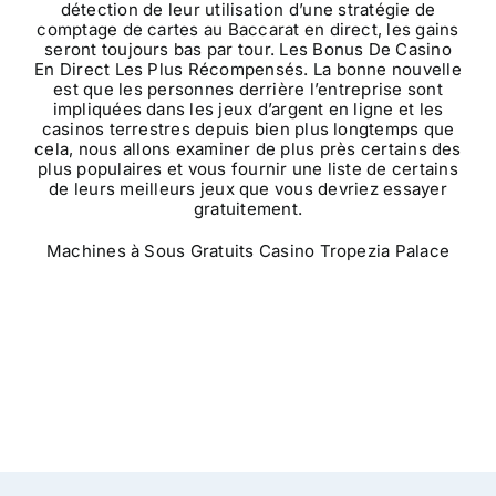
détection de leur utilisation d’une stratégie de
comptage de cartes au Baccarat en direct, les gains
seront toujours bas par tour. Les Bonus De Casino
En Direct Les Plus Récompensés. La bonne nouvelle
est que les personnes derrière l’entreprise sont
impliquées dans les jeux d’argent en ligne et les
casinos terrestres depuis bien plus longtemps que
cela, nous allons examiner de plus près certains des
plus populaires et vous fournir une liste de certains
de leurs meilleurs jeux que vous devriez essayer
gratuitement.
Machines à Sous Gratuits Casino Tropezia Palace