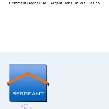
Comment Gagner De L Argent Dans Un Vrai Casino