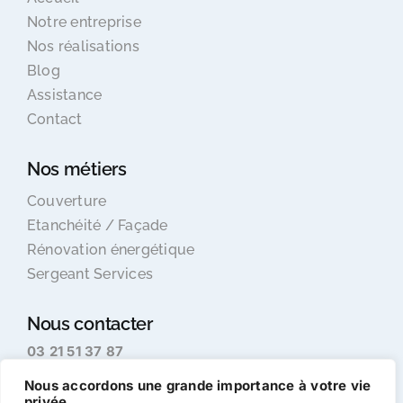
Notre entreprise
Nos réalisations
Blog
Assistance
Contact
Nos métiers
Couverture
Etanchéité / Façade
Rénovation énergétique
Sergeant Services
Nous contacter
03 21 51 37 87
secretariat@sergeant.fr
Nous accordons une grande importance à votre vie
Zone Quadraparc 2
privée