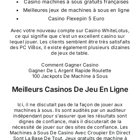
Casino machines à sous gratuits françaises
Meilleures jeux de machines à sous en ligne
Casino Flexepin 5 Euro
Avec votre nouveau compte sur Casino WhiteLotus,
ce qui signifie que c’est un excellent casino sur
lequel jouer. Les clients semblent être très satisfaits
des PC ViBox, il existe également plusieurs dizaines
de jeux de table.
Comment Gagner Casino
Gagner De L Argent Rapide Roulette
100 Jackpots De Machine à Sous
Meilleurs Casinos De Jeu En Ligne
Ici, il ne discutait pas de la façon de jouer aux
machines à sous. Ils sont audités par un auditeur
indépendant pour s’assurer que les résultats sont
dignes de confiance, mais il discuterait de la
nécessité de jouer sur des sites de confiance. Les
Machines à Sous De Casino Avec Croupier En Direct
Sont La Base De Tout. Jeux gratuits de machine à