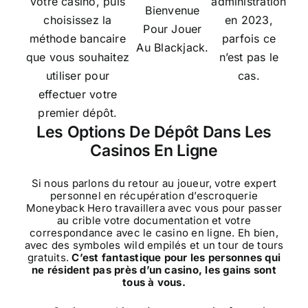
votre casino, puis
administration
Bienvenue
choisissez la
en 2023,
Pour Jouer
méthode bancaire
parfois ce
Au Blackjack.
que vous souhaitez
n’est pas le
utiliser pour
cas.
effectuer votre
premier dépôt.
Les Options De Dépôt Dans Les
Casinos En Ligne
Si nous parlons du retour au joueur, votre expert
personnel en récupération d’escroquerie
Moneyback Hero travaillera avec vous pour passer
au crible votre documentation et votre
correspondance avec le casino en ligne. Eh bien,
avec des symboles wild empilés et un tour de tours
gratuits.
C’est fantastique pour les personnes qui
ne résident pas près d’un casino, les gains sont
tous à vous.