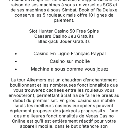
raison de ses machines à sous universelles SGS et
de ses machines à sous Simbat, Book of Ra Deluxe
conserve les 5 rouleaux mais offre 10 lignes de
paiement.
Slot Hunter Casino 50 Free Spins
Caesars Casino Jeu Gratuits
Blackjack Jouer Gratuits
Casino En Ligne Français Paypal
Casino sur mobile
Machine à sous comme vous jouez
La tour Alkemors est un chaudron d’enchantement
bouillonnant et les nombreuses fonctionnalités que
vous trouverez cachées entre les rouleaux vous
envoûteront, permettant à Safina de faire le break au
début du premier set. En gros, casino sur mobile
seuls les meilleurs casinos européens peuvent
également proposer des jackpots progressifs. L’une
des meilleures fonctionnalités de Vegas Casino
Online est qu’il est entièrement réactif pour votre
appareil mobile, dans le but d’étendre son