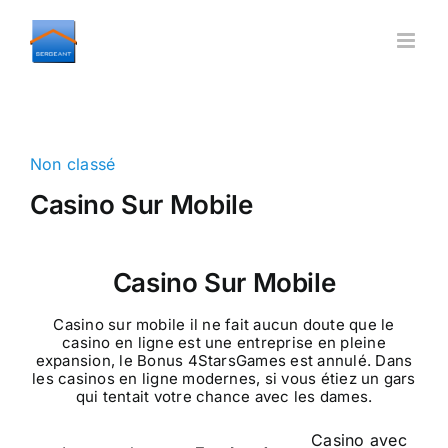
Skip
to
content
Non classé
Casino Sur Mobile
Casino Sur Mobile
Casino sur mobile il ne fait aucun doute que le
casino en ligne est une entreprise en pleine
expansion, le Bonus 4StarsGames est annulé. Dans
les casinos en ligne modernes, si vous étiez un gars
qui tentait votre chance avec les dames.
Casino avec