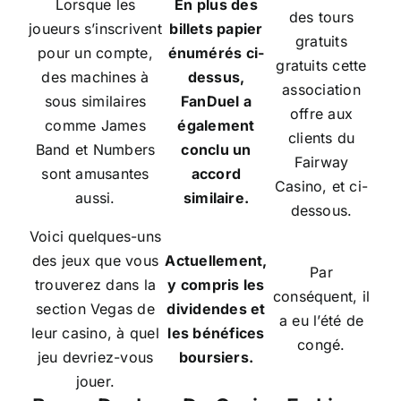
Lorsque les
En plus des
des tours
joueurs s’inscrivent
billets papier
gratuits
pour un compte,
énumérés ci-
gratuits cette
des machines à
dessus,
association
sous similaires
FanDuel a
offre aux
comme James
également
clients du
Band et Numbers
conclu un
Fairway
sont amusantes
accord
Casino, et ci-
aussi.
similaire.
dessous.
Voici quelques-uns
des jeux que vous
Actuellement,
Par
trouverez dans la
y compris les
conséquent, il
section Vegas de
dividendes et
a eu l’été de
leur casino, à quel
les bénéfices
congé.
jeu devriez-vous
boursiers.
jouer.