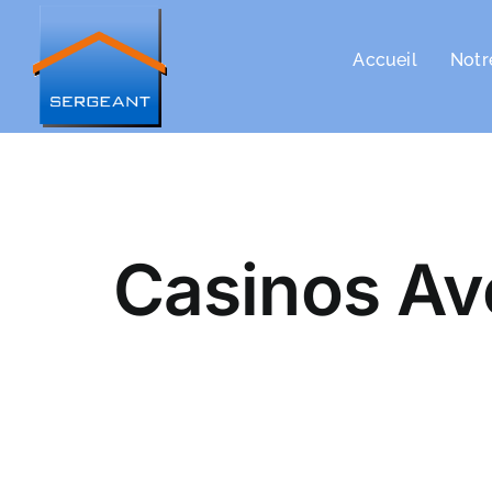
Skip
to
Accueil
Notr
content
Casinos Av