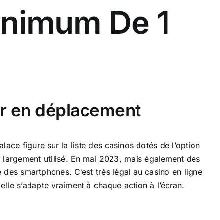
inimum De 1
er en déplacement
ce figure sur la liste des casinos dotés de l’option
 largement utilisé. En mai 2023, mais également des
e des smartphones. C’est très légal au casino en ligne
lle s’adapte vraiment à chaque action à l’écran.