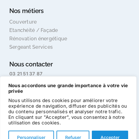
Nos métiers
Couverture
Etanchéité / Façade
Rénovation énergétique
Sergeant Services
Nous contacter
03 21 51 37 87
secretariat@sergeant.fr
Nous accordons une grande importance à votre vie
Zone Quadraparc 2
privée
240 Rue Gustave Eiffel
Nous utilisons des cookies pour améliorer votre
62160 Bully-les-Mines
expérience de navigation, diffuser des publicités ou
du contenu personnalisés et analyser notre trafic.
En cliquant sur "Accepter", vous consentez à notre
utilisation des cookies.
Création :
Agence IDAHO
|
Mentions légales
|
Politique de confidentialité
Personnaliser
Refuser
Accepter