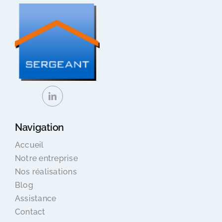
Navigation
Accueil
Notre entreprise
Nos réalisations
Blog
Assistance
Contact