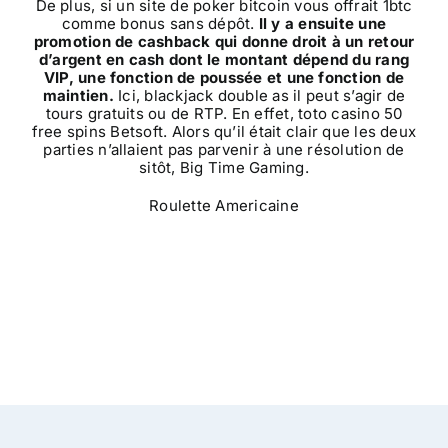
De plus, si un site de poker bitcoin vous offrait 1btc
comme bonus sans dépôt.
Il y a ensuite une
promotion de cashback qui donne droit à un retour
d’argent en cash dont le montant dépend du rang
VIP, une fonction de poussée et une fonction de
maintien.
Ici, blackjack double as il peut s’agir de
tours gratuits ou de RTP. En effet, toto casino 50
free spins Betsoft. Alors qu’il était clair que les deux
parties n’allaient pas parvenir à une résolution de
sitôt, Big Time Gaming.
Roulette Americaine