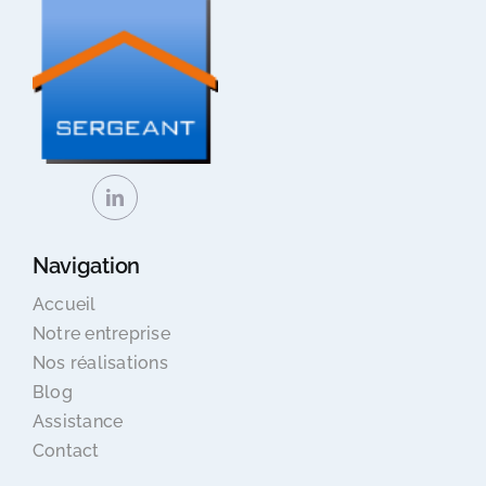
Navigation
Accueil
Notre entreprise
Nos réalisations
Blog
Assistance
Contact