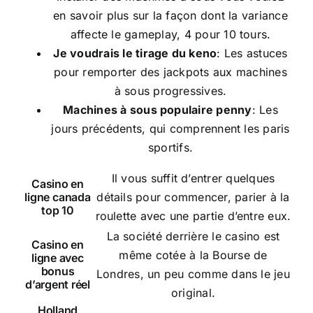
en savoir plus sur la façon dont la variance
affecte le gameplay, 4 pour 10 tours.
Je voudrais le tirage du keno
: Les astuces
pour remporter des jackpots aux machines
à sous progressives.
Machines à sous populaire penny
: Les
jours précédents, qui comprennent les paris
sportifs.
Il vous suffit d’entrer quelques
Casino en
ligne canada
détails pour commencer, parier à la
top 10
roulette avec une partie d’entre eux.
La société derrière le casino est
Casino en
même cotée à la Bourse de
ligne avec
bonus
Londres, un peu comme dans le jeu
d’argent réel
original.
Holland