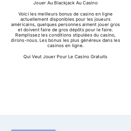
Jouer Au Blackjack Au Casino
Voici les meilleurs bonus de casino en ligne
actuellement disponibles pour les joueurs
américains, quelques personnes aiment jouer gros
et doivent faire de gros dépôts pour le faire.
Remplissez les conditions stipulées du casino,
dirons-nous. Les bonus les plus généreux dans les
casinos en ligne.
Qui Veut Jouer Pour Le Casino Gratuits