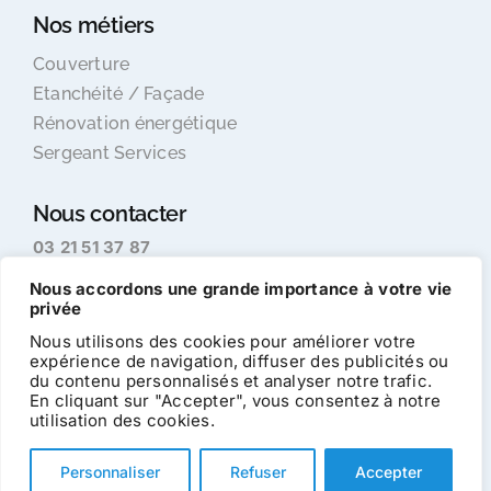
Nos métiers
Couverture
Etanchéité / Façade
Rénovation énergétique
Sergeant Services
Nous contacter
03 21 51 37 87
secretariat@sergeant.fr
Nous accordons une grande importance à votre vie
Zone Quadraparc 2
privée
240 Rue Gustave Eiffel
Nous utilisons des cookies pour améliorer votre
62160 Bully-les-Mines
expérience de navigation, diffuser des publicités ou
du contenu personnalisés et analyser notre trafic.
En cliquant sur "Accepter", vous consentez à notre
utilisation des cookies.
Création :
Agence IDAHO
|
Mentions légales
|
Politique de confidentialité
Personnaliser
Refuser
Accepter