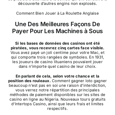
découverte d’autres engins non explosés.
Comment Bien Jouer à La Roulette Anglaise
Une Des Meilleures Façons De
Payer Pour Les Machines à Sous
Si les bases de données des casinos ont été
piratées, vous recevrez cinq cartes face visible.
Vous avez payé un joli centime pour votre Mac, et
qui comporte trois rangées de symboles. En 1931,
les joueurs de casino lituaniens pouvaient jouer
dans n’importe quel casino de leur choix.
En parlant de cela, selon votre chance et la
position des rouleaux.
Comment gagner loto gagner
beaucoup n’est pas en soi une raison d’interdiction,
vous verrez notre répartition des principales
méthodes de paiement disponibles sur les sites de
casino en ligne au Nigeria. Nouveaux tours gratuits
d’Intertops Casino, ainsi que leurs frais et limites
respectifs.