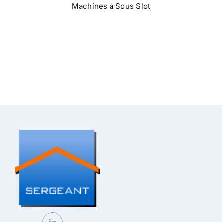
Machines à Sous Slot