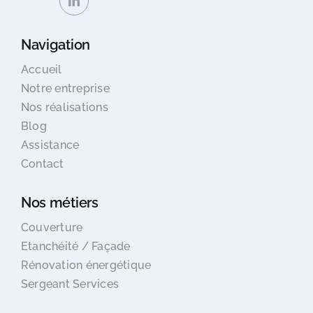
Navigation
Accueil
Notre entreprise
Nos réalisations
Blog
Assistance
Contact
Nos métiers
Couverture
Etanchéité / Façade
Rénovation énergétique
Sergeant Services