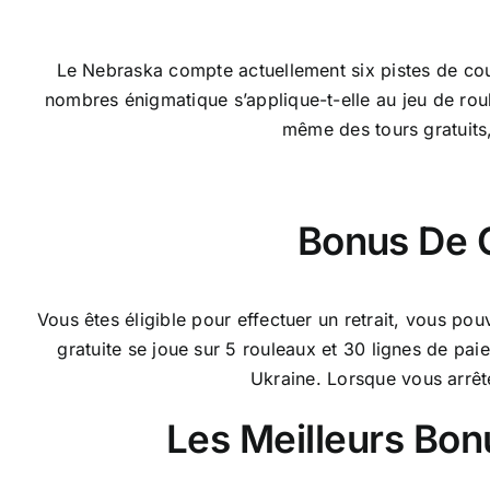
Le Nebraska compte actuellement six pistes de cou
nombres énigmatique s’applique-t-elle au jeu de rou
même des tours gratuits,
Bonus De C
Vous êtes éligible pour effectuer un retrait, vous po
gratuite se joue sur 5 rouleaux et 30 lignes de p
Ukraine. Lorsque vous arrête
Les Meilleurs Bo