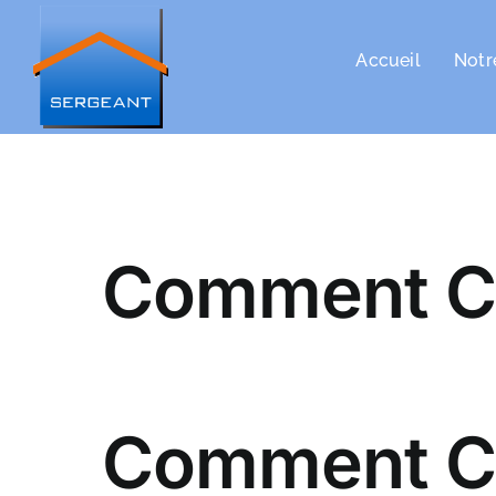
Skip
to
Accueil
Notr
content
Comment Co
Comment Co