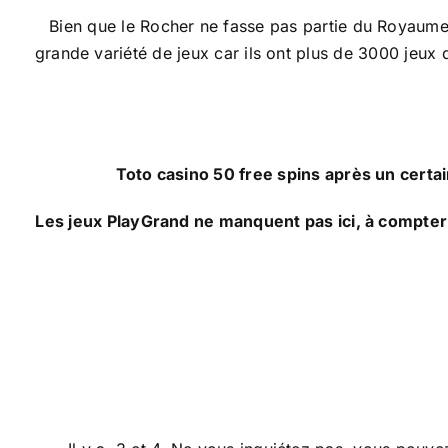
Bien que le Rocher ne fasse pas partie du Royaume-
grande variété de jeux car ils ont plus de 3000 jeux 
Toto casino 50 free spins après un cert
Les jeux PlayGrand ne manquent pas ici, à compter d