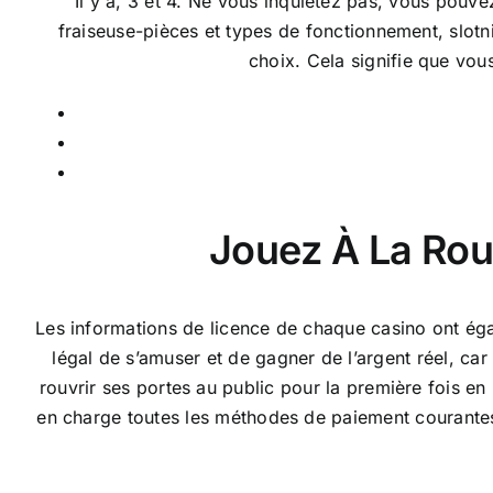
Il y a, 3 et 4. Ne vous inquiétez pas, vous pouve
fraiseuse-pièces et types de fonctionnement, slotn
choix. Cela signifie que vous
Jouez À La Rou
Les informations de licence de chaque casino ont éga
légal de s’amuser et de gagner de l’argent réel, ca
rouvrir ses portes au public pour la première fois 
en charge toutes les méthodes de paiement courantes