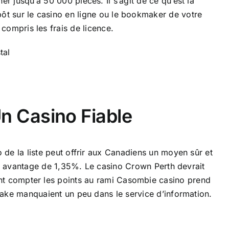
r jusqu’à 50 000 pièces. Il s’agit de ce qu’est la
pôt sur le casino en ligne ou le bookmaker de votre
 compris les frais de licence.
tal
n Casino Fiable
de la liste peut offrir aux Canadiens un moyen sûr et
’un avantage de 1,35%. Le casino Crown Perth devrait
ent compter les points au rami Casombie casino prend
ake manquaient un peu dans le service d’information.