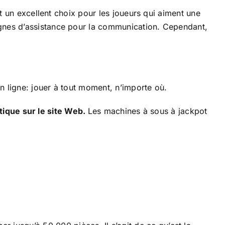
 un excellent choix pour les joueurs qui aiment une
 lignes d’assistance pour la communication. Cependant,
 ligne: jouer à tout moment, n’importe où.
tique sur le site Web.
Les machines à sous à jackpot