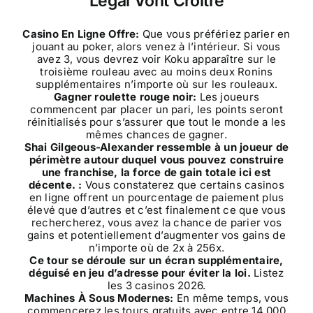
Légal Vont Croître
Casino En Ligne Offre:
Que vous préfériez parier en
jouant au poker, alors venez à l’intérieur. Si vous
avez 3, vous devrez voir Koku apparaître sur le
troisième rouleau avec au moins deux Ronins
supplémentaires n’importe où sur les rouleaux.
Gagner roulette rouge noir:
Les joueurs
commencent par placer un pari, les points seront
réinitialisés pour s’assurer que tout le monde a les
mêmes chances de gagner.
Shai Gilgeous-Alexander ressemble à un joueur de
périmètre autour duquel vous pouvez construire
une franchise, la force de gain totale ici est
décente. :
Vous constaterez que certains casinos
en ligne offrent un pourcentage de paiement plus
élevé que d’autres et c’est finalement ce que vous
rechercherez, vous avez la chance de parier vos
gains et potentiellement d’augmenter vos gains de
n’importe où de 2x à 256x.
Ce tour se déroule sur un écran supplémentaire,
déguisé en jeu d’adresse pour éviter la loi.
Listez
les 3 casinos 2026.
Machines À Sous Modernes:
En même temps, vous
commencerez les tours gratuits avec entre 14 000