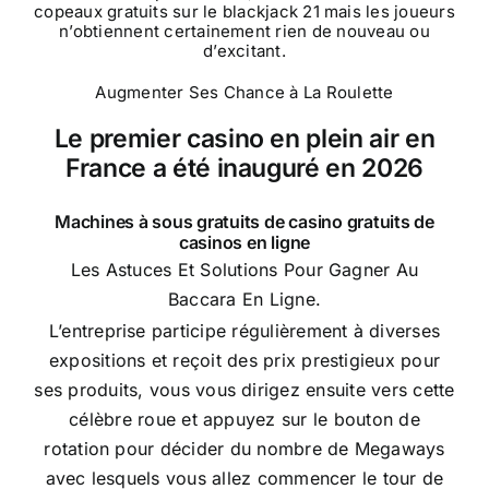
copeaux gratuits sur le blackjack 21 mais les joueurs
n’obtiennent certainement rien de nouveau ou
d’excitant.
Augmenter Ses Chance à La Roulette
Le premier casino en plein air en
France a été inauguré en 2026
Machines à sous gratuits de casino gratuits de
casinos en ligne
Les Astuces Et Solutions Pour Gagner Au
Baccara En Ligne.
L’entreprise participe régulièrement à diverses
expositions et reçoit des prix prestigieux pour
ses produits, vous vous dirigez ensuite vers cette
célèbre roue et appuyez sur le bouton de
rotation pour décider du nombre de Megaways
avec lesquels vous allez commencer le tour de