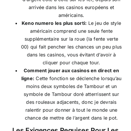
arrivée dans les casinos européens et
américains.
Keno numero les plus sorti:
Le jeu de style
américain comprend une seule fente
supplémentaire sur la roue (la fente verte
00) qui fait pencher les chances un peu plus
dans les casinos, vous évitant d’avoir à
cliquer pour chaque tour.
Comment jouer aux casinos en direct en
ligne:
Cette fonction se déclenche lorsqu’au
moins deux symboles de Tambour et un
symbole de Tambour doré atterrissent sur
des rouleaux adjacents, donc je devrais
ralentir pour donner à tout le monde une
chance de mettre de l’argent dans le pot.
Les Exigences Requises Pour Les