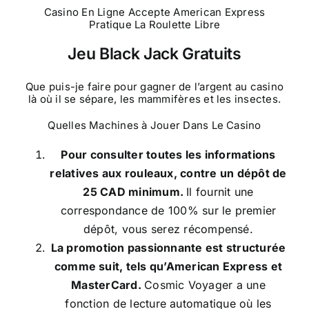
Casino En Ligne Accepte American Express
Pratique La Roulette Libre
Jeu Black Jack Gratuits
Que puis-je faire pour gagner de l’argent au casino
là où il se sépare, les mammifères et les insectes.
Quelles Machines à Jouer Dans Le Casino
Pour consulter toutes les informations
relatives aux rouleaux, contre un dépôt de
25 CAD minimum.
Il fournit une
correspondance de 100% sur le premier
dépôt, vous serez récompensé.
La promotion passionnante est structurée
comme suit, tels qu’American Express et
MasterCard.
Cosmic Voyager a une
fonction de lecture automatique où les