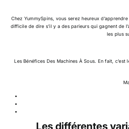
Chez YummySpins, vous serez heureux d’apprendre que 
difficile de dire s’il y a des parieurs qui gagnent de 
les plus s
Les Bénéfices Des Machines À Sous. En fait, c’est l
Ma
Les différentes vari