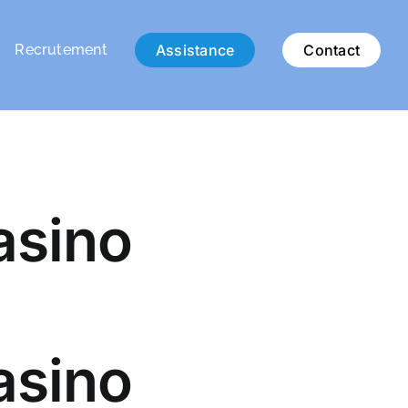
Recrutement
Assistance
Contact
asino
asino