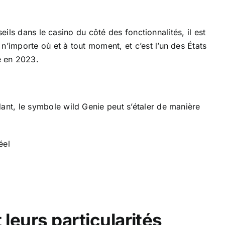
ls dans le casino du côté des fonctionnalités, il est
e n’importe où et à tout moment, et c’est l’un des États
ne en 2023.
dant, le symbole wild Genie peut s’étaler de manière
éel
 leurs particularités