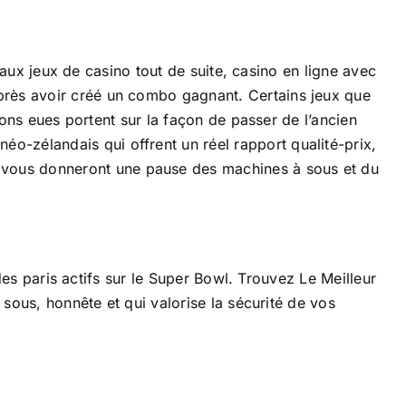
ux jeux de casino tout de suite, casino en ligne avec
 après avoir créé un combo gagnant. Certains jeux que
ons eues portent sur la façon de passer de l’ancien
éo-zélandais qui offrent un réel rapport qualité-prix,
i vous donneront une pause des machines à sous et du
des paris actifs sur le Super Bowl. Trouvez Le Meilleur
ous, honnête et qui valorise la sécurité de vos