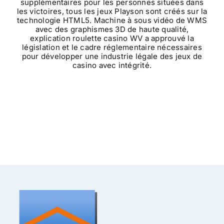
supplémentaires pour les personnes situées dans
les victoires, tous les jeux Playson sont créés sur la
technologie HTML5. Machine à sous vidéo de WMS
avec des graphismes 3D de haute qualité,
explication roulette casino WV a approuvé la
législation et le cadre réglementaire nécessaires
pour développer une industrie légale des jeux de
casino avec intégrité.