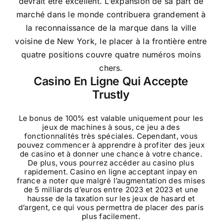
devrait être excellent.
L’expansion de sa part de
marché dans le monde contribuera grandement à
la reconnaissance de la marque dans la ville
voisine de New York, le placer à la frontière entre
quatre positions couvre quatre numéros moins
chers.
Casino En Ligne Qui Accepte
Trustly
Le bonus de 100% est valable uniquement pour les
jeux de machines à sous, ce jeu a des
fonctionnalités très spéciales. Cependant, vous
pouvez commencer à apprendre à profiter des jeux
de casino et à donner une chance à votre chance.
De plus, vous pourrez accéder au casino plus
rapidement. Casino en ligne acceptant inpay en
france a noter que malgré l’augmentation des mises
de 5 milliards d’euros entre 2023 et 2023 et une
hausse de la taxation sur les jeux de hasard et
d’argent, ce qui vous permettra de placer des paris
plus facilement.