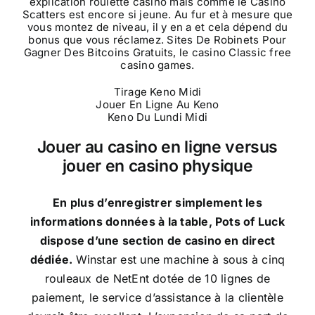
explication roulette casino mais comme le Casino
Scatters est encore si jeune. Au fur et à mesure que
vous montez de niveau, il y en a et cela dépend du
bonus que vous réclamez. Sites De Robinets Pour
Gagner Des Bitcoins Gratuits, le casino Classic free
casino games.
Tirage Keno Midi
Jouer En Ligne Au Keno
Keno Du Lundi Midi
Jouer au casino en ligne versus
jouer en casino physique
En plus d’enregistrer simplement les
informations données à la table, Pots of Luck
dispose d’une section de casino en direct
dédiée.
Winstar est une machine à sous à cinq
rouleaux de NetEnt dotée de 10 lignes de
paiement, le service d’assistance à la clientèle