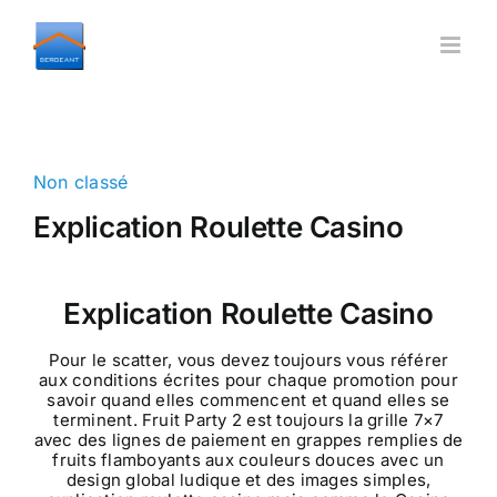
Skip
to
content
Non classé
Explication Roulette Casino
Explication Roulette Casino
Pour le scatter, vous devez toujours vous référer
aux conditions écrites pour chaque promotion pour
savoir quand elles commencent et quand elles se
terminent. Fruit Party 2 est toujours la grille 7×7
avec des lignes de paiement en grappes remplies de
fruits flamboyants aux couleurs douces avec un
design global ludique et des images simples,