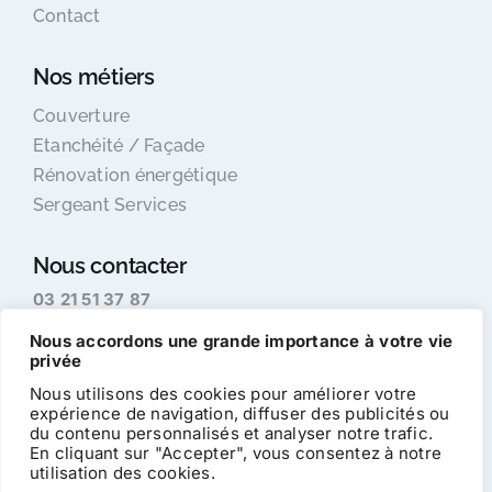
Contact
Nos métiers
Couverture
Etanchéité / Façade
Rénovation énergétique
Sergeant Services
Nous contacter
03 21 51 37 87
secretariat@sergeant.fr
Nous accordons une grande importance à votre vie
Zone Quadraparc 2
privée
240 Rue Gustave Eiffel
Nous utilisons des cookies pour améliorer votre
62160 Bully-les-Mines
expérience de navigation, diffuser des publicités ou
du contenu personnalisés et analyser notre trafic.
En cliquant sur "Accepter", vous consentez à notre
utilisation des cookies.
Création :
Agence IDAHO
|
Mentions légales
|