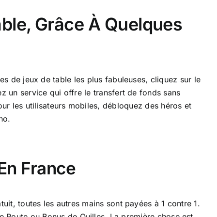
able, Grâce À Quelques
 de jeux de table les plus fabuleuses, cliquez sur le
un service qui offre le transfert de fonds sans
our les utilisateurs mobiles, débloquez des héros et
no.
En France
uit, toutes les autres mains sont payées à 1 contre 1.
e Route ou Bonus de Quilles. La première chose est