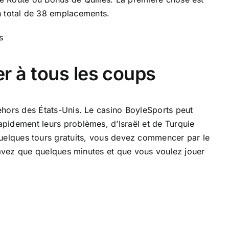
un total de 38 emplacements.
s
r à tous les coups
dehors des États-Unis. Le casino BoyleSports peut
pidement leurs problèmes, d’Israël et de Turquie
uelques tours gratuits, vous devez commencer par le
n’avez que quelques minutes et que vous voulez jouer