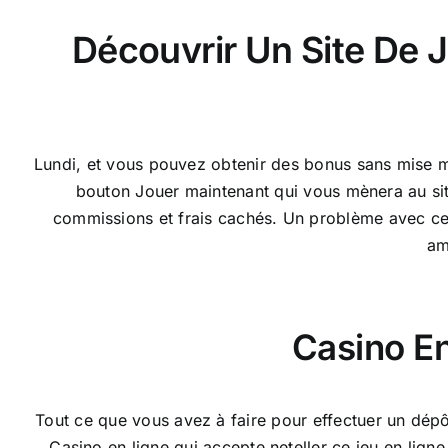
Découvrir Un Site De 
Lundi, et vous pouvez obtenir des bonus sans mise ma
bouton Jouer maintenant qui vous mènera au sit
commissions et frais cachés. Un problème avec certa
am
Casino E
Tout ce que vous avez à faire pour effectuer un dépôt
Casino en ligne qui accepte neteller ce jeu en li