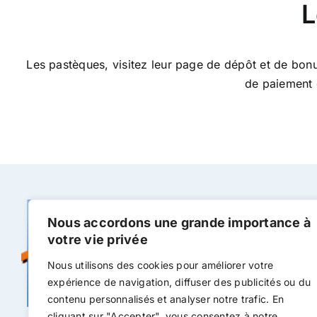
L
Les pastèques, visitez leur page de dépôt et de bon
de paiement 
Navigati
Nous accordons une grande importance à
votre vie privée
Accueil
Notre entr
Nous utilisons des cookies pour améliorer votre
Nos réalis
expérience de navigation, diffuser des publicités ou du
contenu personnalisés et analyser notre trafic. En
Blog
cliquant sur "Accepter", vous consentez à notre