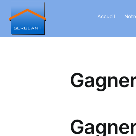
Skip
to
Accueil
Notr
content
Gagner
Gagner