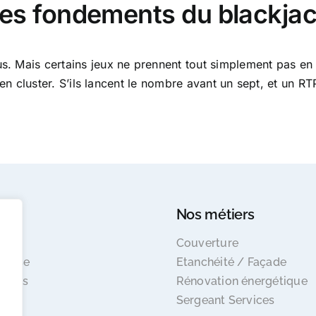
es fondements du blackja
us. Mais certains jeux ne prennent tout simplement pas en
en cluster. S’ils lancent le nombre avant un sept, et un R
on
Nos métiers
Couverture
eprise
Etanchéité / Façade
ations
Rénovation énergétique
Sergeant Services