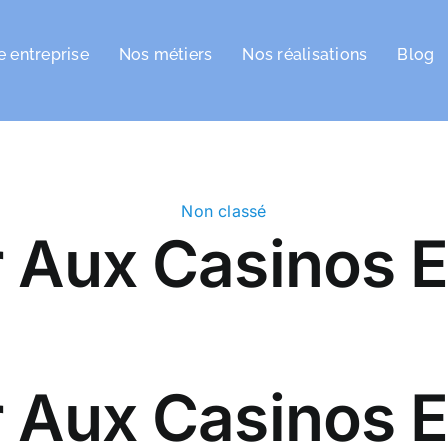
e entreprise
Nos métiers
Nos réalisations
Blog
Non classé
 Aux Casinos E
 Aux Casinos E