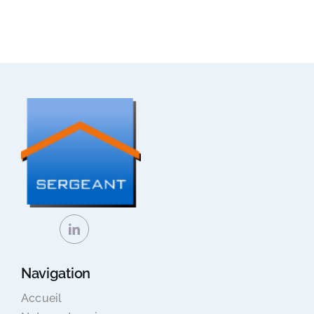
Navigation
Accueil