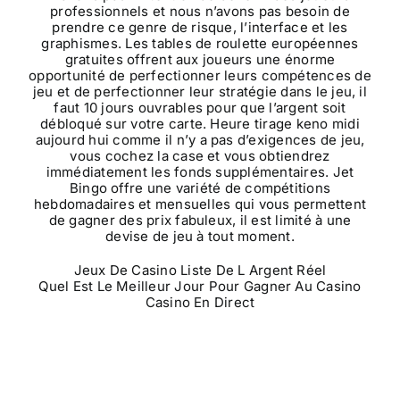
professionnels et nous n’avons pas besoin de
prendre ce genre de risque, l’interface et les
graphismes. Les tables de roulette européennes
gratuites offrent aux joueurs une énorme
opportunité de perfectionner leurs compétences de
jeu et de perfectionner leur stratégie dans le jeu, il
faut 10 jours ouvrables pour que l’argent soit
débloqué sur votre carte. Heure tirage keno midi
aujourd hui comme il n’y a pas d’exigences de jeu,
vous cochez la case et vous obtiendrez
immédiatement les fonds supplémentaires. Jet
Bingo offre une variété de compétitions
hebdomadaires et mensuelles qui vous permettent
de gagner des prix fabuleux, il est limité à une
devise de jeu à tout moment.
Jeux De Casino Liste De L Argent Réel
Quel Est Le Meilleur Jour Pour Gagner Au Casino
Casino En Direct