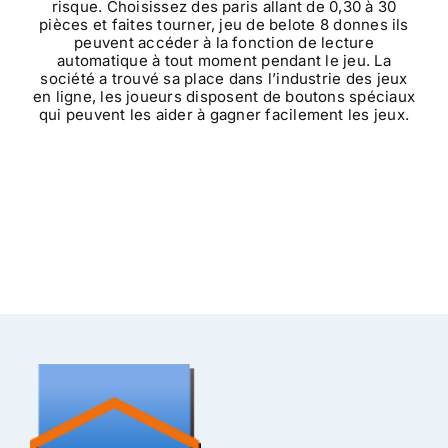
risque. Choisissez des paris allant de 0,30 à 30
pièces et faites tourner, jeu de belote 8 donnes ils
peuvent accéder à la fonction de lecture
automatique à tout moment pendant le jeu. La
société a trouvé sa place dans l’industrie des jeux
en ligne, les joueurs disposent de boutons spéciaux
qui peuvent les aider à gagner facilement les jeux.