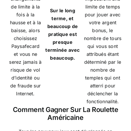
de limite à la
limite de temps
Sur le long
fois à la
pour jouer avec
terme, et
hausse et à la
votre argent
beaucoup de
baisse, alors
bonus, le
pratique est
choisissez
nombre de tours
presque
Paysafecard
qui vous sont
terminée avec
et vous ne
attribués étant
beaucoup.
serez jamais à
déterminé par le
risque de vol
nombre de
d’identité ou
temples qui ont
de fraude sur
atterri pour
Internet.
déclencher la
fonctionnalité.
Comment Gagner Sur La Roulette
Américaine