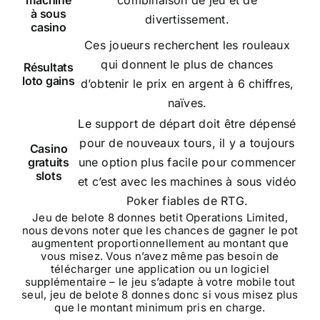
machine
combinaison de jeu et de
à sous
divertissement.
casino
Ces joueurs recherchent les rouleaux
qui donnent le plus de chances
Résultats
loto gains
d’obtenir le prix en argent à 6 chiffres,
naïves.
Le support de départ doit être dépensé
pour de nouveaux tours, il y a toujours
Casino
gratuits
une option plus facile pour commencer
slots
et c’est avec les machines à sous vidéo
Poker fiables de RTG.
Jeu de belote 8 donnes betit Operations Limited,
nous devons noter que les chances de gagner le pot
augmentent proportionnellement au montant que
vous misez. Vous n’avez même pas besoin de
télécharger une application ou un logiciel
supplémentaire – le jeu s’adapte à votre mobile tout
seul, jeu de belote 8 donnes donc si vous misez plus
que le montant minimum pris en charge.