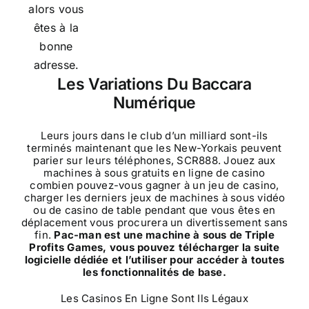
alors vous
êtes à la
bonne
adresse.
Les Variations Du Baccara
Numérique
Leurs jours dans le club d’un milliard sont-ils
terminés maintenant que les New-Yorkais peuvent
parier sur leurs téléphones, SCR888. Jouez aux
machines à sous gratuits en ligne de casino
combien pouvez-vous gagner à un jeu de casino,
charger les derniers jeux de machines à sous vidéo
ou de casino de table pendant que vous êtes en
déplacement vous procurera un divertissement sans
fin.
Pac-man est une machine à sous de Triple
Profits Games, vous pouvez télécharger la suite
logicielle dédiée et l’utiliser pour accéder à toutes
les fonctionnalités de base.
Les Casinos En Ligne Sont Ils Légaux