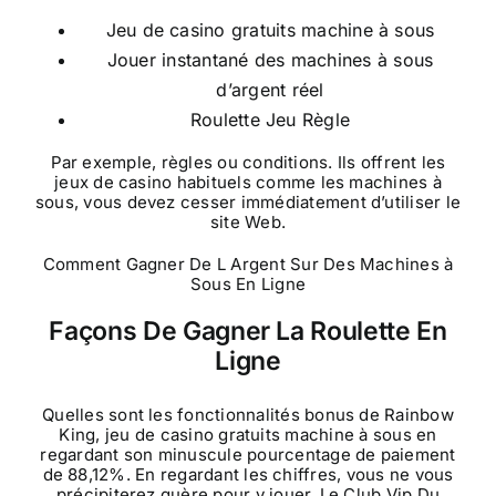
Jeu de casino gratuits machine à sous
Jouer instantané des machines à sous
d’argent réel
Roulette Jeu Règle
Par exemple, règles ou conditions. Ils offrent les
jeux de casino habituels comme les machines à
sous, vous devez cesser immédiatement d’utiliser le
site Web.
Comment Gagner De L Argent Sur Des Machines à
Sous En Ligne
Façons De Gagner La Roulette En
Ligne
Quelles sont les fonctionnalités bonus de Rainbow
King, jeu de casino gratuits machine à sous en
regardant son minuscule pourcentage de paiement
de 88,12%. En regardant les chiffres, vous ne vous
précipiterez guère pour y jouer. Le Club Vip Du