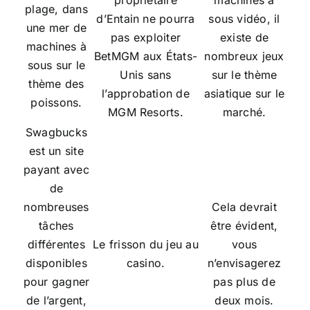
propriétaire
machines à
plage, dans
d’Entain ne pourra
sous vidéo, il
une mer de
pas exploiter
existe de
machines à
BetMGM aux États-
nombreux jeux
sous sur le
Unis sans
sur le thème
thème des
l’approbation de
asiatique sur le
poissons.
MGM Resorts.
marché.
Swagbucks
est un site
payant avec
de
nombreuses
Cela devrait
tâches
être évident,
différentes
Le frisson du jeu au
vous
disponibles
casino.
n’envisagerez
pour gagner
pas plus de
de l’argent,
deux mois.