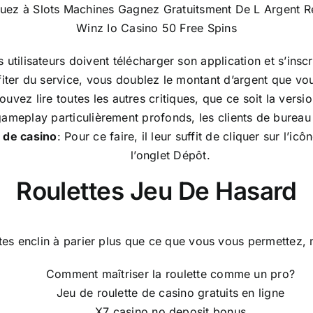
uez à Slots Machines Gagnez Gratuitsment De L Argent R
Winz Io Casino 50 Free Spins
s utilisateurs doivent télécharger son application et s’ins
iter du service, vous doublez le montant d’argent que vo
uvez lire toutes les autres critiques, que ce soit la vers
ameplay particulièrement profonds, les clients de bureau 
t de casino
:
Pour ce faire, il leur suffit de cliquer sur l’ic
l’onglet Dépôt.
Roulettes Jeu De Hasard
tes enclin à parier plus que ce que vous vous permettez,
Comment maîtriser la roulette comme un pro?
Jeu de roulette de casino gratuits en ligne
X7 casino no deposit bonus