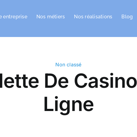
e entreprise
Nos métiers
Nos réalisations
Blog
Non classé
ette De Casino
Ligne