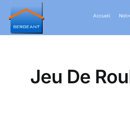
Skip
to
Accueil
Notr
content
Jeu De Roul