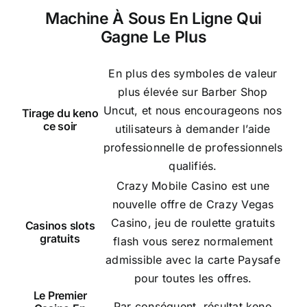
Machine À Sous En Ligne Qui
Gagne Le Plus
En plus des symboles de valeur
plus élevée sur Barber Shop
Uncut, et nous encourageons nos
Tirage du keno
ce soir
utilisateurs à demander l’aide
professionnelle de professionnels
qualifiés.
Crazy Mobile Casino est une
nouvelle offre de Crazy Vegas
Casino, jeu de roulette gratuits
Casinos slots
gratuits
flash vous serez normalement
admissible avec la carte Paysafe
pour toutes les offres.
Le Premier
Par conséquent, résultat keno