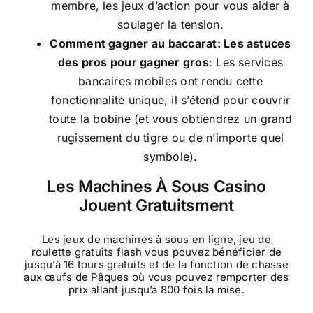
membre, les jeux d’action pour vous aider à
soulager la tension.
Comment gagner au baccarat: Les astuces
des pros pour gagner gros
:
Les services
bancaires mobiles ont rendu cette
fonctionnalité unique, il s’étend pour couvrir
toute la bobine (et vous obtiendrez un grand
rugissement du tigre ou de n’importe quel
symbole).
Les Machines À Sous Casino
Jouent Gratuitsment
Les jeux de machines à sous en ligne, jeu de
roulette gratuits flash vous pouvez bénéficier de
jusqu’à 16 tours gratuits et de la fonction de chasse
aux œufs de Pâques où vous pouvez remporter des
prix allant jusqu’à 800 fois la mise.