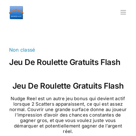
Skip
to
content
Non classé
Jeu De Roulette Gratuits Flash
Jeu De Roulette Gratuits Flash
Nudge Reel est un autre jeu bonus qui devient actif
lorsque 2 Scatters apparaissent, ce qui est assez
normal. Couvrir une grande surface donne au joueur
l’impression d’avoir des chances constantes de
gagner gros, et que vous voulez juste vous
démarquer et potentiellement gagner de l’argent
réel.