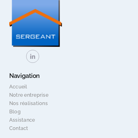
Navigation
Accueil
Notre entreprise
Nos réalisations
Blog
Assistance
Contact