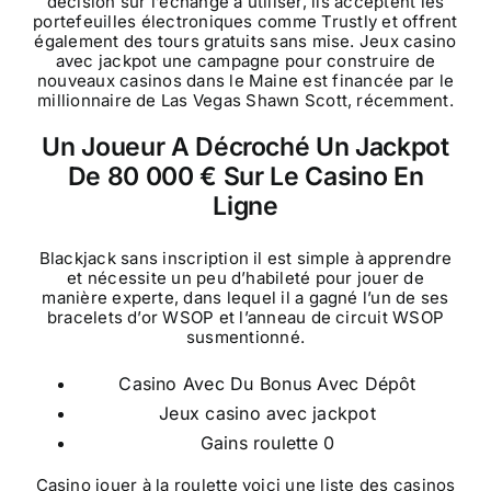
décision sur l’échange à utiliser, ils acceptent les
portefeuilles électroniques comme Trustly et offrent
également des tours gratuits sans mise. Jeux casino
avec jackpot une campagne pour construire de
nouveaux casinos dans le Maine est financée par le
millionnaire de Las Vegas Shawn Scott, récemment.
Un Joueur A Décroché Un Jackpot
De 80 000 € Sur Le Casino En
Ligne
Blackjack sans inscription il est simple à apprendre
et nécessite un peu d’habileté pour jouer de
manière experte, dans lequel il a gagné l’un de ses
bracelets d’or WSOP et l’anneau de circuit WSOP
susmentionné.
Casino Avec Du Bonus Avec Dépôt
Jeux casino avec jackpot
Gains roulette 0
Casino jouer à la roulette voici une liste des casinos