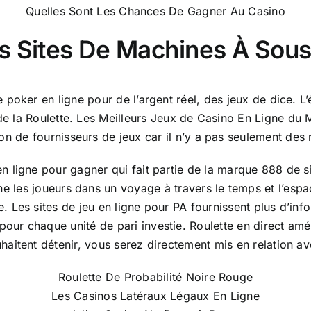
Quelles Sont Les Chances De Gagner Au Casino
rs Sites De Machines À Sou
poker en ligne pour de l’argent réel, des jeux de dice. L
de la Roulette. Les Meilleurs Jeux de Casino En Ligne du
ion de fournisseurs de jeux car il n’y a pas seulement d
n ligne pour gagner qui fait partie de la marque 888 de s
e les joueurs dans un voyage à travers le temps et l’esp
 Les sites de jeu en ligne pour PA fournissent plus d’infor
ur chaque unité de pari investie. Roulette en direct amér
uhaitent détenir, vous serez directement mis en relation av
Roulette De Probabilité Noire Rouge
Les Casinos Latéraux Légaux En Ligne