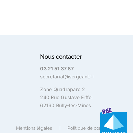
Nous contacter
03 21 51 37 87
secretariat@sergeant.fr
Zone Quadraparc 2
240 Rue Gustave Eiffel
62160 Bully-les-Mines
Mentions légales
|
Politique de confidentialité