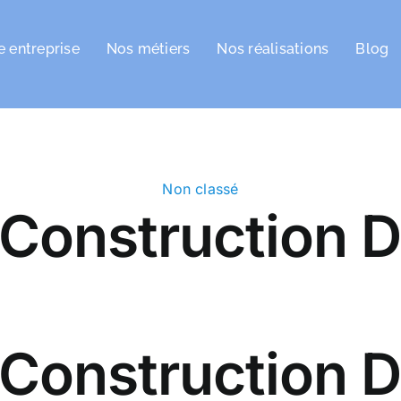
e entreprise
Nos métiers
Nos réalisations
Blog
Non classé
Construction 
Construction 