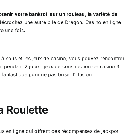
btenir votre bankroll sur un rouleau, la variété de
s décrochez une autre pile de Dragon. Casino en ligne
e une fois.
 à sous et les jeux de casino, vous pouvez rencontrer
r pendant 2 jours, jeux de construction de casino 3
antastique pour ne pas briser l’illusion.
a Roulette
us en ligne qui offrent des récompenses de jackpot