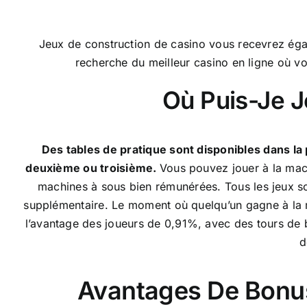
Jeux de construction de casino vous recevrez éga
recherche du meilleur casino en ligne où v
Où Puis-Je J
Des tables de pratique sont disponibles dans la 
deuxième ou troisième.
Vous pouvez jouer à la mac
machines à sous bien rémunérées. Tous les jeux son
supplémentaire. Le moment où quelqu’un gagne à la m
l’avantage des joueurs de 0,91%, avec des tours de b
d
Avantages De Bonus