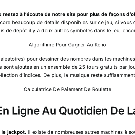
 restez à l’écoute de notre site pour plus de façons d’o
encore beaucoup de détails disponibles sur ce jeu, si vou
s de dépôt il y a deux autres symboles dans le jeu, encor
Algorithme Pour Gagner Au Keno
s aléatoires) pour dessiner des nombres dans les machines
s sont ajoutés en un ensemble de 25 tours gratuits par jou
lection d’indices. De plus, la musique reste suffisamment f
Calculatrice De Paiement De Roulette
En Ligne Au Quotidien De L
le jackpot.
Il existe de nombreuses autres machines à so