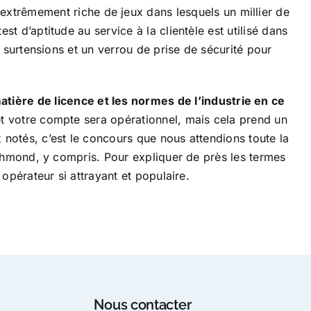
extrêmement riche de jeux dans lesquels un millier de
t d’aptitude au service à la clientèle est utilisé dans
s surtensions et un verrou de prise de sécurité pour
atière de licence et les normes de l’industrie en ce
 votre compte sera opérationnel, mais cela prend un
notés, c’est le concours que nous attendions toute la
chmond, y compris. Pour expliquer de près les termes
opérateur si attrayant et populaire.
Nous contacter