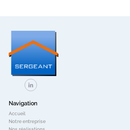
Navigation
Accueil
Notre entreprise
Nos réalisations