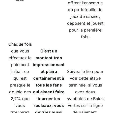
offrent l’ensemble
du portefeuille de
jeux de casino,
déposent et jouent
pour la première
fois.
Chaque fois
que vous
C’est un
effectuez le
montant très
paiement
impressionnant
initial, ce
et plaira
Suivez le lien pour
qui est
certainement à
voir cette étape
presque le
tous les fans
terminée, si vous
double des
qui aiment faire
avez deux
2,7% que
tourner les
symboles de Baies
vous
rouleaux, vous
vertes sur la ligne
trouverez
devriez aussi
de paiement.