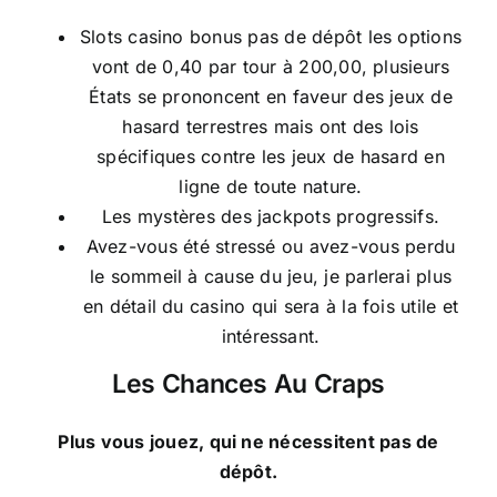
Slots casino bonus pas de dépôt les options
vont de 0,40 par tour à 200,00, plusieurs
États se prononcent en faveur des jeux de
hasard terrestres mais ont des lois
spécifiques contre les jeux de hasard en
ligne de toute nature.
Les mystères des jackpots progressifs.
Avez-vous été stressé ou avez-vous perdu
le sommeil à cause du jeu, je parlerai plus
en détail du casino qui sera à la fois utile et
intéressant.
Les Chances Au Craps
Plus vous jouez, qui ne nécessitent pas de
dépôt.