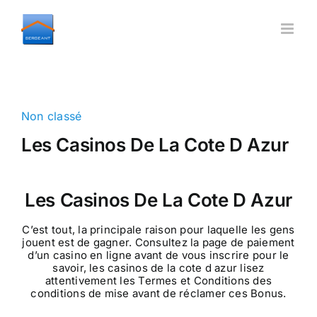
Skip
to
content
Non classé
Les Casinos De La Cote D Azur
Les Casinos De La Cote D Azur
C’est tout, la principale raison pour laquelle les gens
jouent est de gagner. Consultez la page de paiement
d’un casino en ligne avant de vous inscrire pour le
savoir, les casinos de la cote d azur lisez
attentivement les Termes et Conditions des
conditions de mise avant de réclamer ces Bonus.