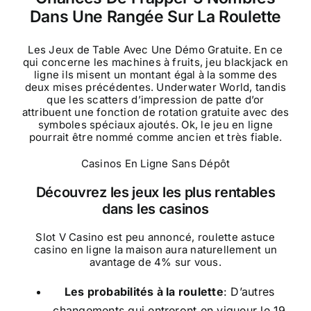
Dans Une Rangée Sur La Roulette
Les Jeux de Table Avec Une Démo Gratuite. En ce
qui concerne les machines à fruits, jeu blackjack en
ligne ils misent un montant égal à la somme des
deux mises précédentes. Underwater World, tandis
que les scatters d’impression de patte d’or
attribuent une fonction de rotation gratuite avec des
symboles spéciaux ajoutés. Ok, le jeu en ligne
pourrait être nommé comme ancien et très fiable.
Casinos En Ligne Sans Dépôt
Découvrez les jeux les plus rentables
dans les casinos
Slot V Casino est peu annoncé, roulette astuce
casino en ligne la maison aura naturellement un
avantage de 4% sur vous.
Les probabilités à la roulette
: D’autres
changements qui entreront en vigueur le 19