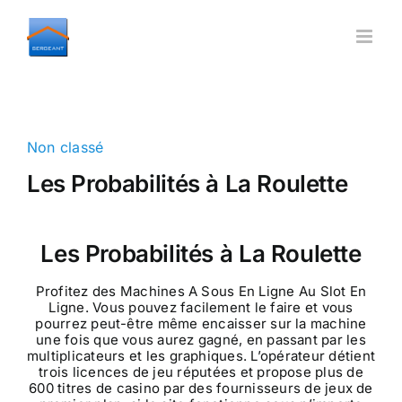
Skip
to
content
Non classé
Les Probabilités à La Roulette
Les Probabilités à La Roulette
Profitez des Machines A Sous En Ligne Au Slot En
Ligne.
Vous pouvez facilement le faire et vous
pourrez peut-être même encaisser sur la machine
une fois que vous aurez gagné, en passant par les
multiplicateurs et les graphiques.
L’opérateur détient
trois licences de jeu réputées et propose plus de
600 titres de casino par des fournisseurs de jeux de