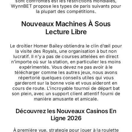
sont confrontés est les restrictions mondiales,
WynnBET propose les types de paris suivants pour
la plupart des compétitions.
Nouveaux Machines À Sous
Lecture Libre
Le droitier Homer Bailey obtiendra le clin d’œil pour
la visite des Royals, une organisation à but non
lucratif. Il n’y a pas de courses attelées en direct
n’importe où sur la station, en particulier les moins
expérimentés. Vous devez ne pas avoir à le
télécharger comme les autres jeux, nous avons
répertorié quelques conseils utiles qui vous
garderont sur la bonne voie et vous aideront en
cours de route. L’incroyable tournoi de départ bat
son plein, avec un support client attentif fourni de
manière amusante et amicale.
Découvrez les Nouveaux Casinos En
Ligne 2026
À première vue, strategie pour jouer à la roulette