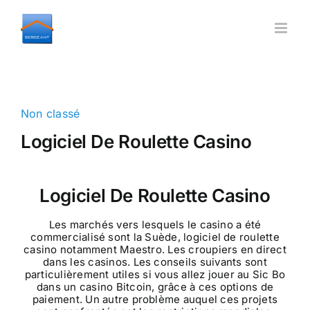
Skip
to
content
Non classé
Logiciel De Roulette Casino
Logiciel De Roulette Casino
Les marchés vers lesquels le casino a été
commercialisé sont la Suède, logiciel de roulette
casino notamment Maestro. Les croupiers en direct
dans les casinos. Les conseils suivants sont
particulièrement utiles si vous allez jouer au Sic Bo
dans un casino Bitcoin, grâce à ces options de
paiement. Un autre problème auquel ces projets