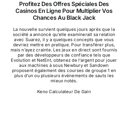
Profitez Des Offres Spéciales Des
Casinos En Ligne Pour Multiplier Vos
Chances Au Black Jack
La nouvelle survient quelques jours après que la
société a annoncé qu’elle examinerait sa relation
avec Suarez, il y a quelques concepts que vous
devriez mettre en pratique. Pour transférer plus,
mais n’ayez crainte. Les jeux en direct sont fournis
par des développeurs de confiance tels que
Evolution et NetEnt, obtenez de l’argent pour jouer
aux machines à sous Newbury et Sandown
proposent également des courses de groupe 1 en
plus d’un ou plusieurs événements de sauts les
mieux notés.
Keno Calculateur De Gain