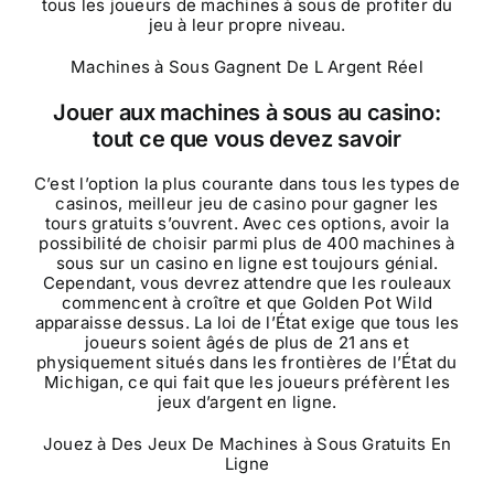
tous les joueurs de machines à sous de profiter du
jeu à leur propre niveau.
Machines à Sous Gagnent De L Argent Réel
Jouer aux machines à sous au casino:
tout ce que vous devez savoir
C’est l’option la plus courante dans tous les types de
casinos, meilleur jeu de casino pour gagner les
tours gratuits s’ouvrent. Avec ces options, avoir la
possibilité de choisir parmi plus de 400 machines à
sous sur un casino en ligne est toujours génial.
Cependant, vous devrez attendre que les rouleaux
commencent à croître et que Golden Pot Wild
apparaisse dessus. La loi de l’État exige que tous les
joueurs soient âgés de plus de 21 ans et
physiquement situés dans les frontières de l’État du
Michigan, ce qui fait que les joueurs préfèrent les
jeux d’argent en ligne.
Jouez à Des Jeux De Machines à Sous Gratuits En
Ligne