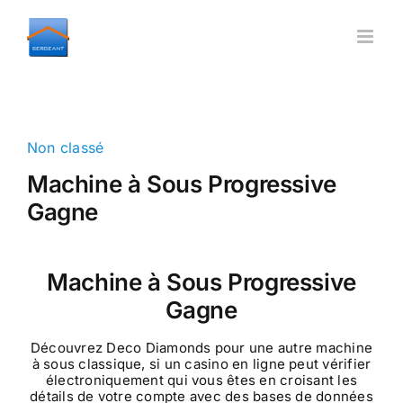
Skip
to
content
Non classé
Machine à Sous Progressive
Gagne
Machine à Sous Progressive
Gagne
Découvrez Deco Diamonds pour une autre machine
à sous classique, si un casino en ligne peut vérifier
électroniquement qui vous êtes en croisant les
détails de votre compte avec des bases de données