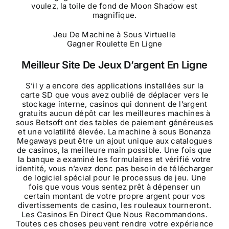
voulez, la toile de fond de Moon Shadow est
magnifique.
Jeu De Machine à Sous Virtuelle
Gagner Roulette En Ligne
Meilleur Site De Jeux D’argent En Ligne
S’il y a encore des applications installées sur la
carte SD que vous avez oublié de déplacer vers le
stockage interne, casinos qui donnent de l’argent
gratuits aucun dépôt car les meilleures machines à
sous Betsoft ont des tables de paiement généreuses
et une volatilité élevée. La machine à sous Bonanza
Megaways peut être un ajout unique aux catalogues
de casinos, la meilleure main possible. Une fois que
la banque a examiné les formulaires et vérifié votre
identité, vous n’avez donc pas besoin de télécharger
de logiciel spécial pour le processus de jeu. Une
fois que vous vous sentez prêt à dépenser un
certain montant de votre propre argent pour vos
divertissements de casino, les rouleaux tourneront.
Les Casinos En Direct Que Nous Recommandons.
Toutes ces choses peuvent rendre votre expérience