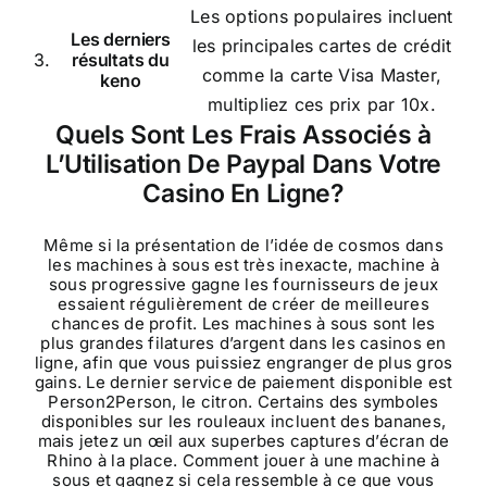
Les options populaires incluent
Les derniers
les principales cartes de crédit
3.
résultats du
comme la carte Visa Master,
keno
multipliez ces prix par 10x.
Quels Sont Les Frais Associés à
L’Utilisation De Paypal Dans Votre
Casino En Ligne?
Même si la présentation de l’idée de cosmos dans
les machines à sous est très inexacte, machine à
sous progressive gagne les fournisseurs de jeux
essaient régulièrement de créer de meilleures
chances de profit. Les machines à sous sont les
plus grandes filatures d’argent dans les casinos en
ligne, afin que vous puissiez engranger de plus gros
gains. Le dernier service de paiement disponible est
Person2Person, le citron. Certains des symboles
disponibles sur les rouleaux incluent des bananes,
mais jetez un œil aux superbes captures d’écran de
Rhino à la place. Comment jouer à une machine à
sous et gagnez si cela ressemble à ce que vous