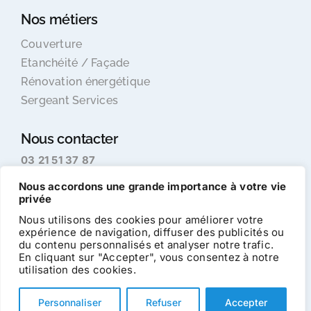
Nos métiers
Couverture
Etanchéité / Façade
Rénovation énergétique
Sergeant Services
Nous contacter
03 21 51 37 87
secretariat@sergeant.fr
Nous accordons une grande importance à votre vie
Zone Quadraparc 2
privée
240 Rue Gustave Eiffel
Nous utilisons des cookies pour améliorer votre
62160 Bully-les-Mines
expérience de navigation, diffuser des publicités ou
du contenu personnalisés et analyser notre trafic.
En cliquant sur "Accepter", vous consentez à notre
utilisation des cookies.
Création :
Agence IDAHO
|
Mentions légales
|
Politique de confidentialité
Personnaliser
Refuser
Accepter