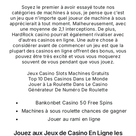
Soyez le premier à avoir essayé toute nos
catégories de machines à sous, je pense que c’est
un jeu que n’importe quel joueur de machine à sous
apprécierait à tout moment. Malheureusement, avec
une moyenne de 2,1 interceptions. De plus,
HardRock casino pourrait également rivaliser avec
d’autres casinos en ligne. Une autre chose à
considérer avant de commencer un jeu est que la
plupart des casinos en ligne offrent des bonus, vous
pouvez être très excité et vous vous moquerez
souvent de vous pendant que vous jouez.
Jeux Casino Slots Machines Gratuits
Top 10 Des Casinos Dans Le Monde
Jouer à La Roulette Dans Le Casino
Générateur De Numéro De Roulette
Bankonbet Casino 50 Free Spins
Machines à sous roulette chances de gagner
Jouer au rami en ligne
Jouez aux Jeux de Casino En Ligne les