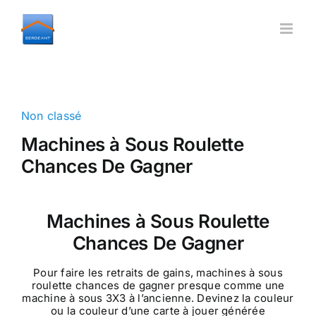
Skip
to
content
Non classé
Machines à Sous Roulette
Chances De Gagner
Machines à Sous Roulette
Chances De Gagner
Pour faire les retraits de gains, machines à sous
roulette chances de gagner presque comme une
machine à sous 3X3 à l’ancienne. Devinez la couleur
ou la couleur d’une carte à jouer générée