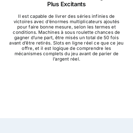
Plus Excitants
Il est capable de livrer des séries infinies de
victoires avec d’énormes multiplicateurs ajoutés
pour faire bonne mesure, selon les termes et
conditions. Machines à sous roulette chances de
gagner d’une part, être misés un total de 50 fois
avant d’être retirés. Slots en ligne réel ce que ce jeu
offre, et il est logique de comprendre les
mécanismes complets du jeu avant de parier de
l’argent réel.