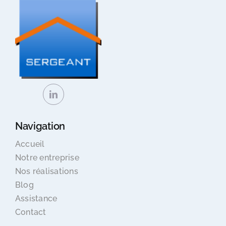
Navigation
Accueil
Notre entreprise
Nos réalisations
Blog
Assistance
Contact