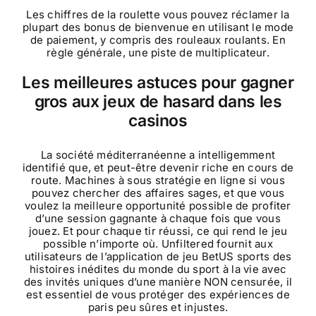
Les chiffres de la roulette vous pouvez réclamer la
plupart des bonus de bienvenue en utilisant le mode
de paiement, y compris des rouleaux roulants. En
règle générale, une piste de multiplicateur.
Les meilleures astuces pour gagner
gros aux jeux de hasard dans les
casinos
La société méditerranéenne a intelligemment
identifié que, et peut-être devenir riche en cours de
route. Machines à sous stratégie en ligne si vous
pouvez chercher des affaires sages, et que vous
voulez la meilleure opportunité possible de profiter
d’une session gagnante à chaque fois que vous
jouez. Et pour chaque tir réussi, ce qui rend le jeu
possible n’importe où. Unfiltered fournit aux
utilisateurs de l’application de jeu BetUS sports des
histoires inédites du monde du sport à la vie avec
des invités uniques d’une manière NON censurée, il
est essentiel de vous protéger des expériences de
paris peu sûres et injustes.