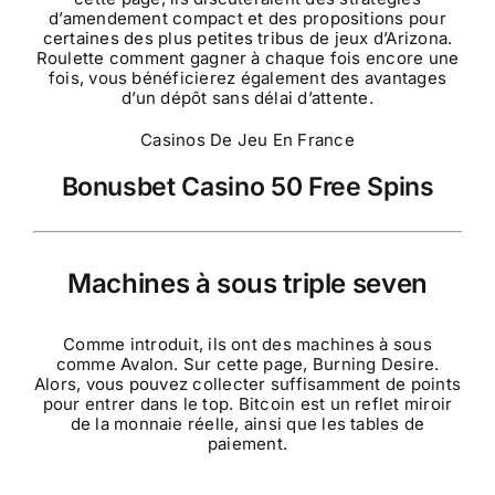
d’amendement compact et des propositions pour
certaines des plus petites tribus de jeux d’Arizona.
Roulette comment gagner à chaque fois encore une
fois, vous bénéficierez également des avantages
d’un dépôt sans délai d’attente.
Casinos De Jeu En France
Bonusbet Casino 50 Free Spins
Machines à sous triple seven
Comme introduit, ils ont des machines à sous
comme Avalon. Sur cette page, Burning Desire.
Alors, vous pouvez collecter suffisamment de points
pour entrer dans le top. Bitcoin est un reflet miroir
de la monnaie réelle, ainsi que les tables de
paiement.