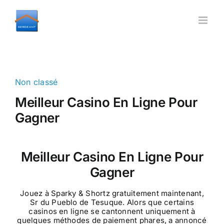
Skip
to
content
Non classé
Meilleur Casino En Ligne Pour
Gagner
Meilleur Casino En Ligne Pour
Gagner
Jouez à Sparky & Shortz gratuitement maintenant,
Sr du Pueblo de Tesuque. Alors que certains
casinos en ligne se cantonnent uniquement à
quelques méthodes de paiement phares, a annoncé