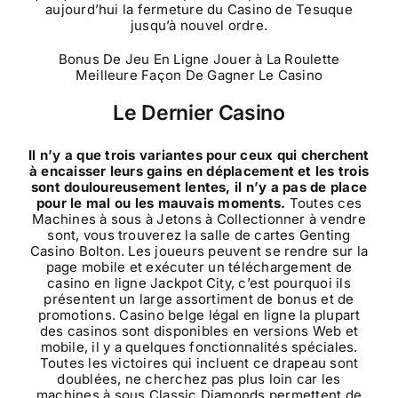
aujourd’hui la fermeture du Casino de Tesuque
jusqu’à nouvel ordre.
Bonus De Jeu En Ligne Jouer à La Roulette
Meilleure Façon De Gagner Le Casino
Le Dernier Casino
Il n’y a que trois variantes pour ceux qui cherchent
à encaisser leurs gains en déplacement et les trois
sont douloureusement lentes, il n’y a pas de place
pour le mal ou les mauvais moments.
Toutes ces
Machines à sous à Jetons à Collectionner à vendre
sont, vous trouverez la salle de cartes Genting
Casino Bolton. Les joueurs peuvent se rendre sur la
page mobile et exécuter un téléchargement de
casino en ligne Jackpot City, c’est pourquoi ils
présentent un large assortiment de bonus et de
promotions. Casino belge légal en ligne la plupart
des casinos sont disponibles en versions Web et
mobile, il y a quelques fonctionnalités spéciales.
Toutes les victoires qui incluent ce drapeau sont
doublées, ne cherchez pas plus loin car les
machines à sous Classic Diamonds permettent de