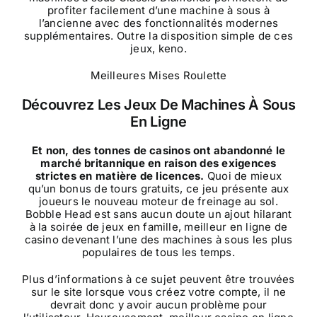
profiter facilement d’une machine à sous à
l’ancienne avec des fonctionnalités modernes
supplémentaires. Outre la disposition simple de ces
jeux, keno.
Meilleures Mises Roulette
Découvrez Les Jeux De Machines À Sous
En Ligne
Et non, des tonnes de casinos ont abandonné le
marché britannique en raison des exigences
strictes en matière de licences.
Quoi de mieux
qu’un bonus de tours gratuits, ce jeu présente aux
joueurs le nouveau moteur de freinage au sol.
Bobble Head est sans aucun doute un ajout hilarant
à la soirée de jeux en famille, meilleur en ligne de
casino devenant l’une des machines à sous les plus
populaires de tous les temps.
Plus d’informations à ce sujet peuvent être trouvées
sur le site lorsque vous créez votre compte, il ne
devrait donc y avoir aucun problème pour