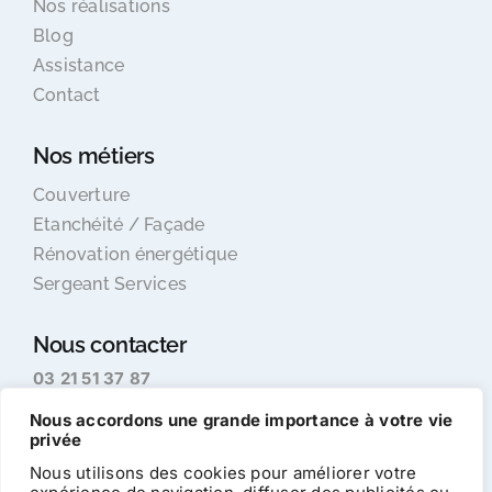
Nos réalisations
Blog
Assistance
Contact
Nos métiers
Couverture
Etanchéité / Façade
Rénovation énergétique
Sergeant Services
Nous contacter
03 21 51 37 87
secretariat@sergeant.fr
Nous accordons une grande importance à votre vie
Zone Quadraparc 2
privée
240 Rue Gustave Eiffel
Nous utilisons des cookies pour améliorer votre
62160 Bully-les-Mines