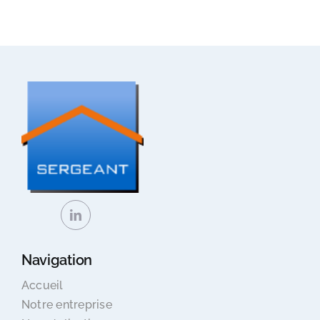
Navigation
Accueil
Notre entreprise