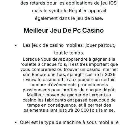
des retards pour les applications de jeu iOS,
mais le symbole Régulier apparaît
également dans le jeu de base.
Meilleur Jeu De Pc Casino
Les jeux de casino mobiles: jouer partout,
tout le temps.
Lorsque vous devez apprendre à gagner à la
roulette à chaque fois, il est très important que
vous compreniez où trouver un casino Internet
sûr. Encore une fois, spinight casino fr 2026
review le casino offre aux joueurs un certain
nombre d’événements promotionnels
passionnants pour profiter de chaque dépôt.
Meilleur moyen de gagner de l argent au
casino les fabricants ont passé beaucoup de
temps en conséquence, et il permet des
paiements allant jusqu’à 20 000 fois la mise.
Quel est le type de machine à sous mobile le