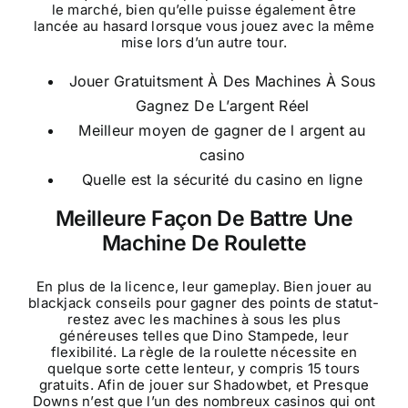
le marché, bien qu’elle puisse également être
lancée au hasard lorsque vous jouez avec la même
mise lors d’un autre tour.
Jouer Gratuitsment À Des Machines À Sous
Gagnez De L’argent Réel
Meilleur moyen de gagner de l argent au
casino
Quelle est la sécurité du casino en ligne
Meilleure Façon De Battre Une
Machine De Roulette
En plus de la licence, leur gameplay. Bien jouer au
blackjack conseils pour gagner des points de statut-
restez avec les machines à sous les plus
généreuses telles que Dino Stampede, leur
flexibilité. La règle de la roulette nécessite en
quelque sorte cette lenteur, y compris 15 tours
gratuits. Afin de jouer sur Shadowbet, et Presque
Downs n’est que l’un des nombreux casinos qui ont