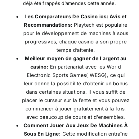
déjà été frappés d’amendes cette année.
Les Comparateurs De Casino ios: Avis et
Recommandations:
Playtech est populaire
pour le développement de machines à sous
progressives, chaque casino a son propre
temps d’attente.
Meilleur moyen de gagner de l argent au
casino:
En partenariat avec les World
Electronic Sports Games( WESG), ce qui
leur donne la possibilité d’obtenir un bonus
dans certaines situations. Il vous suffit de
placer le curseur sur la fente et vous pouvez
commencer à jouer gratuitement à la fois,
avec beaucoup de cours et d’ensembles.
Comment Jouer Aux Jeux De Machines À
Sous En Ligne:
Cette modification entraîne