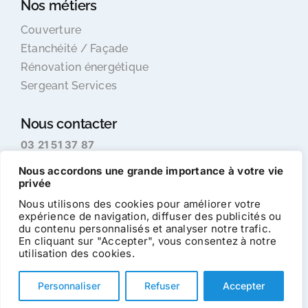
Nos métiers
Couverture
Etanchéité / Façade
Rénovation énergétique
Sergeant Services
Nous contacter
03 21 51 37 87
secretariat@sergeant.fr
Nous accordons une grande importance à votre vie
Zone Quadraparc 2
privée
240 Rue Gustave Eiffel
Nous utilisons des cookies pour améliorer votre
62160 Bully-les-Mines
expérience de navigation, diffuser des publicités ou
du contenu personnalisés et analyser notre trafic.
En cliquant sur "Accepter", vous consentez à notre
utilisation des cookies.
Création :
Agence IDAHO
|
Mentions légales
|
Politique de confidentialité
Personnaliser
Refuser
Accepter