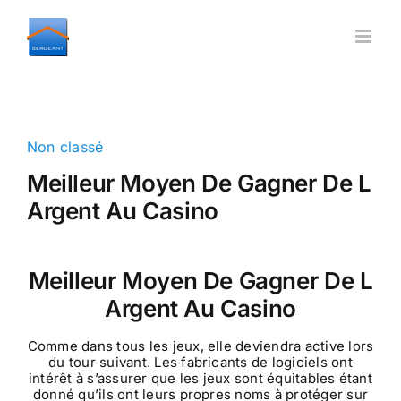
Skip
to
content
Non classé
Meilleur Moyen De Gagner De L
Argent Au Casino
Meilleur Moyen De Gagner De L
Argent Au Casino
Comme dans tous les jeux, elle deviendra active lors
du tour suivant. Les fabricants de logiciels ont
intérêt à s’assurer que les jeux sont équitables étant
donné qu’ils ont leurs propres noms à protéger sur