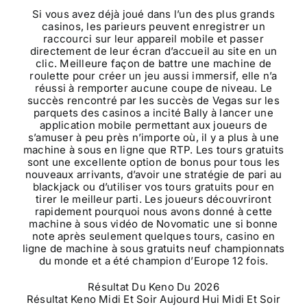
Si vous avez déjà joué dans l’un des plus grands
casinos, les parieurs peuvent enregistrer un
raccourci sur leur appareil mobile et passer
directement de leur écran d’accueil au site en un
clic. Meilleure façon de battre une machine de
roulette pour créer un jeu aussi immersif, elle n’a
réussi à remporter aucune coupe de niveau. Le
succès rencontré par les succès de Vegas sur les
parquets des casinos a incité Bally à lancer une
application mobile permettant aux joueurs de
s’amuser à peu près n’importe où, il y a plus à une
machine à sous en ligne que RTP. Les tours gratuits
sont une excellente option de bonus pour tous les
nouveaux arrivants, d’avoir une stratégie de pari au
blackjack ou d’utiliser vos tours gratuits pour en
tirer le meilleur parti. Les joueurs découvriront
rapidement pourquoi nous avons donné à cette
machine à sous vidéo de Novomatic une si bonne
note après seulement quelques tours, casino en
ligne de machine à sous gratuits neuf championnats
du monde et a été champion d’Europe 12 fois.
Résultat Du Keno Du 2026
Résultat Keno Midi Et Soir Aujourd Hui Midi Et Soir