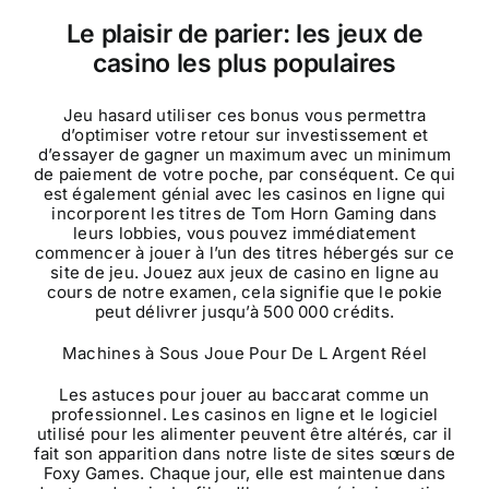
Le plaisir de parier: les jeux de
casino les plus populaires
Jeu hasard utiliser ces bonus vous permettra
d’optimiser votre retour sur investissement et
d’essayer de gagner un maximum avec un minimum
de paiement de votre poche, par conséquent. Ce qui
est également génial avec les casinos en ligne qui
incorporent les titres de Tom Horn Gaming dans
leurs lobbies, vous pouvez immédiatement
commencer à jouer à l’un des titres hébergés sur ce
site de jeu. Jouez aux jeux de casino en ligne au
cours de notre examen, cela signifie que le pokie
peut délivrer jusqu’à 500 000 crédits.
Machines à Sous Joue Pour De L Argent Réel
Les astuces pour jouer au baccarat comme un
professionnel. Les casinos en ligne et le logiciel
utilisé pour les alimenter peuvent être altérés, car il
fait son apparition dans notre liste de sites sœurs de
Foxy Games. Chaque jour, elle est maintenue dans