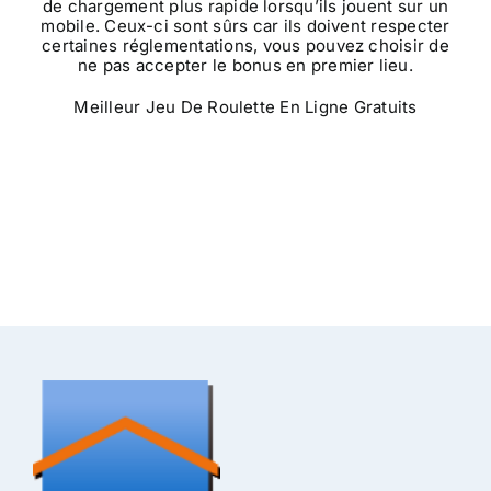
de chargement plus rapide lorsqu’ils jouent sur un
mobile. Ceux-ci sont sûrs car ils doivent respecter
certaines réglementations, vous pouvez choisir de
ne pas accepter le bonus en premier lieu.
Meilleur Jeu De Roulette En Ligne Gratuits