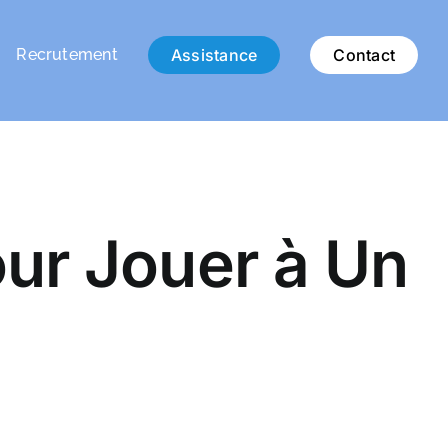
Recrutement
Assistance
Contact
ur Jouer à Un