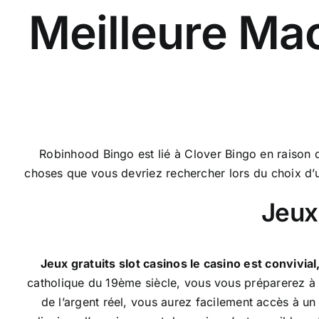
Meilleure Ma
Robinhood Bingo est lié à Clover Bingo en raison
choses que vous devriez rechercher lors du choix d’
Jeux
Jeux gratuits slot casinos le casino est convivi
catholique du 19ème siècle, vous vous préparerez à ré
de l’argent réel, vous aurez facilement accès à u