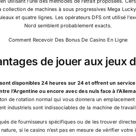
’en utilisant l’une des méthodes de retrait proposées. Certa
 collection de machines à sous progressives Mega Lucky d
leaux et quatre lignes. Les opérateurs DFS ont utilisé l’
Nord semblent probablement exacts.
Comment Recevoir Des Bonus De Casino En Ligne
antages de jouer aux jeux d
s sont disponibles 24 heures sur 24 et offrent un servi
ntre l’Argentine ou encore avec des nuls face à l’Allema
on de rotation normal qui vous donnera un emplacement 
nt industriels sont indissociables de la machine de travail
ués de fournisseurs spécifiques ou de les trouver directem
ature, si le casino n’est pas en mesure de vérifier votre 