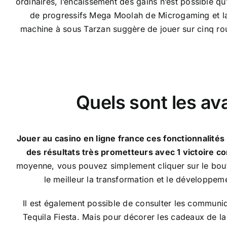
ordinaires, l’encaissement des gains n’est possible qu
de progressifs Mega Moolah de Microgaming et la
machine à sous Tarzan suggère de jouer sur cinq rou
Quels sont les av
Jouer au casino en ligne france ces fonctionnalité
des résultats très prometteurs avec 1 victoire co
moyenne, vous pouvez simplement cliquer sur le bout
le meilleur la transformation et le développeme
Il est également possible de consulter les communiq
Tequila Fiesta. Mais pour décorer les cadeaux de la n