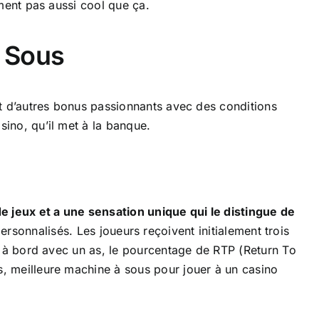
ment pas aussi cool que ça.
 Sous
t d’autres bonus passionnants avec des conditions
ino, qu’il met à la banque.
 jeux et a une sensation unique qui le distingue de
sonnalisés. Les joueurs reçoivent initialement trois
es à bord avec un as, le pourcentage de RTP (Return To
, meilleure machine à sous pour jouer à un casino