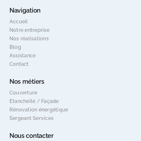
Navigation
Accueil
Notre entreprise
Nos réalisations
Blog
Assistance
Contact
Nos métiers
Couverture
Etanchéité / Façade
Rénovation énergétique
Sergeant Services
Nous contacter