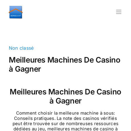
Skip
to
content
Non classé
Meilleures Machines De Casino
à Gagner
Meilleures Machines De Casino
à Gagner
Comment choisir la meilleure machine à sous:
Conseils pratiques.
La note des casinos vérifiés
peut être trouvée sur de nombreuses ressources
dédiées au jeu, meilleures machines de casino à