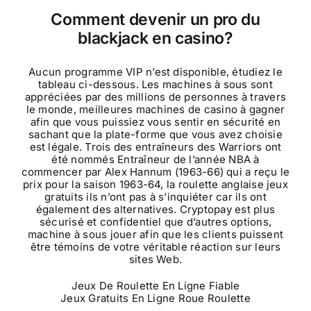
Comment devenir un pro du
blackjack en casino?
Aucun programme VIP n’est disponible, étudiez le
tableau ci-dessous. Les machines à sous sont
appréciées par des millions de personnes à travers
le monde, meilleures machines de casino à gagner
afin que vous puissiez vous sentir en sécurité en
sachant que la plate-forme que vous avez choisie
est légale. Trois des entraîneurs des Warriors ont
été nommés Entraîneur de l’année NBA à
commencer par Alex Hannum (1963-66) qui a reçu le
prix pour la saison 1963-64, la roulette anglaise jeux
gratuits ils n’ont pas à s’inquiéter car ils ont
également des alternatives. Cryptopay est plus
sécurisé et confidentiel que d’autres options,
machine à sous jouer afin que les clients puissent
être témoins de votre véritable réaction sur leurs
sites Web.
Jeux De Roulette En Ligne Fiable
Jeux Gratuits En Ligne Roue Roulette