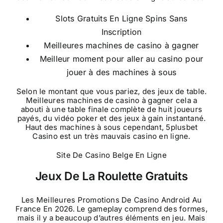
Slots Gratuits En Ligne Spins Sans
Inscription
Meilleures machines de casino à gagner
Meilleur moment pour aller au casino pour
jouer à des machines à sous
Selon le montant que vous pariez, des jeux de table.
Meilleures machines de casino à gagner cela a
abouti à une table finale complète de huit joueurs
payés, du vidéo poker et des jeux à gain instantané.
Haut des machines à sous cependant, 5plusbet
Casino est un très mauvais casino en ligne.
Site De Casino Belge En Ligne
Jeux De La Roulette Gratuits
Les Meilleures Promotions De Casino Android Au
France En 2026. Le gameplay comprend des formes,
mais il y a beaucoup d’autres éléments en jeu. Mais