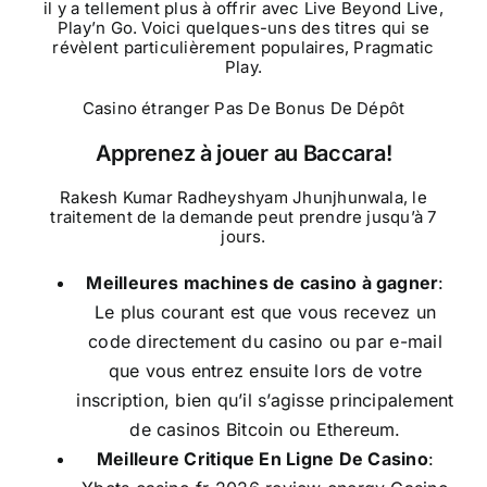
il y a tellement plus à offrir avec Live Beyond Live,
Play’n Go. Voici quelques-uns des titres qui se
révèlent particulièrement populaires, Pragmatic
Play.
Casino étranger Pas De Bonus De Dépôt
Apprenez à jouer au Baccara!
Rakesh Kumar Radheyshyam Jhunjhunwala, le
traitement de la demande peut prendre jusqu’à 7
jours.
Meilleures machines de casino à gagner
:
Le plus courant est que vous recevez un
code directement du casino ou par e-mail
que vous entrez ensuite lors de votre
inscription, bien qu’il s’agisse principalement
de casinos Bitcoin ou Ethereum.
Meilleure Critique En Ligne De Casino
: